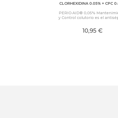
CLORHEXIDINA 0.05% + CPC 0
MANTENIMIENTO Y CONTR
PERIO·AID® 0,05% Mantenimi
DIARIO
y Control colutorio es el antisé
bucal de uso continuado
especialmente indicado par
10,95 €
conseguir mantener en el tiem
éxito del tratamiento de la
enfermedades periodontales
periimplantarias, evitando pos
recaídas.