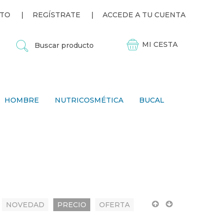
TO
REGÍSTRATE
ACCEDE A TU CUENTA
B
U
S
C
A
R
P
HOMBRE
NUTRICOSMÉTICA
BUCAL
R
O
D
U
C
T
O
NOVEDAD
PRECIO
OFERTA