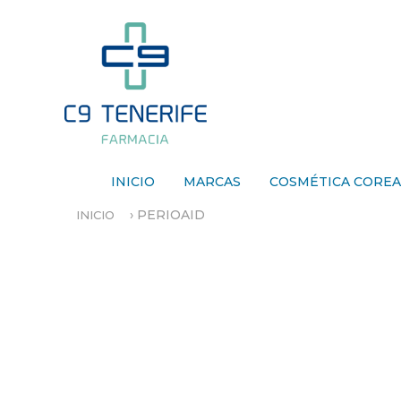
INICIO
MARCAS
COSMÉTICA CORE
›
PERIOAID
INICIO
S
E
E
N
C
U
E
N
T
R
A