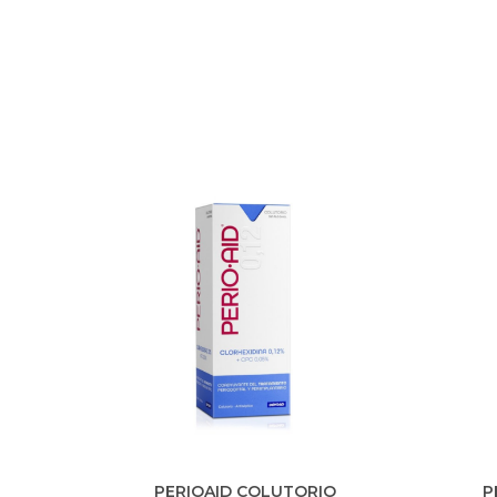
ruro
éxito del tratamiento de las
y 
).
enfermedades periodontales y
periimplantarias, evitando posibles
recaídas.
PERIOAID COLUTORIO
P