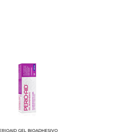
periimplantarias, durante el
cepillado.
ERIOAID GEL BIOADHESIVO