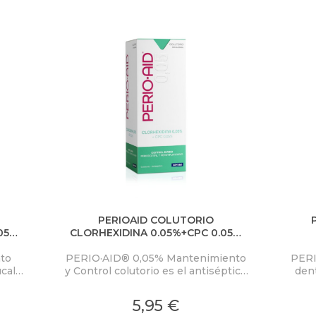
PERIOAID COLUTORIO
.05%
CLORHEXIDINA 0.05%+CPC 0.05%
ENTO
MANTENIMIENTO Y CONTROL
COA
to
PERIO·AID® 0,05% Mantenimiento
PERI
DIARIO
cal
y Control colutorio es el antiséptico
dent
 las
bucal de uso continuado
que 
 y
especialmente indicado para
contr
5,95 €
conseguir mantener en el tiempo el
de l