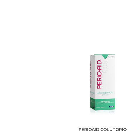
Clorhexidina 0,12% (CHX) y Clo
de Cetilpiridinio 0,05% (CPC
PERIOAID COLUTORIO