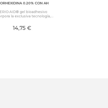
ORHEXIDINA 0.20% CON AH
ERIO·AID® gel bioadhesivo
rpora la exclusiva tecnología,
DENTAID technology
luronrepair®, una tecnología
14,75 €
icamente probada basada en la
poración de ácido hialurónico al
2%, componente presente de
ma natural en los tejidos de la
mucosa bucal.