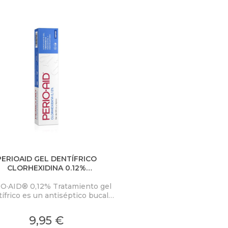
PERIOAID GEL DENTÍFRICO
CLORHEXIDINA 0.12%
DYUVANTE DEL TRATAMIENTO
O·AID® 0,12% Tratamiento gel
ífrico es un antiséptico bucal
permite combatir diariamente
a la placa bacteriana causante
9,95 €
as enfermedades periodontales