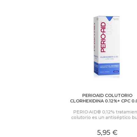
U
S
T
E
D
A
Q
U
Í
PERIOAID COLUTORIO
CLORHEXIDINA 0.12%+ CPC 0
COADYUVANTE DEL TRATAMI
PERIO·AID® 0,12% tratamien
colutorio es un antiséptico bu
coadyuvante al tratamiento de
enfermedades periodontales
5,95 €
periimplantarias a base de