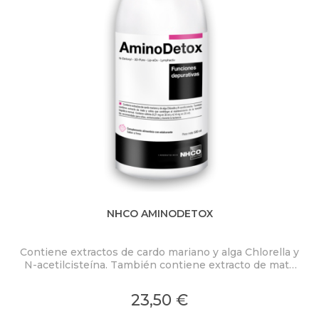
NHCO AMINODETOX
Contiene extractos de cardo mariano y alga Chlorella y
N-acetilcisteína. También contiene extracto de mate
y colina que contribuye al mantenimiento de la
función hepática normal.
23,50 €