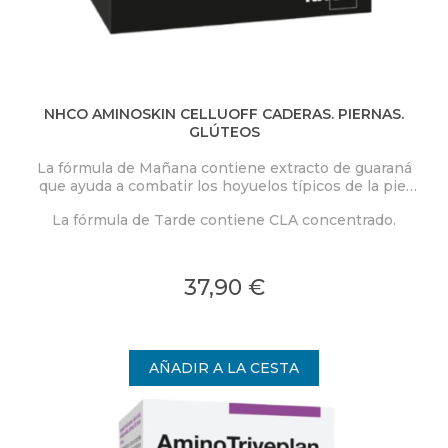
NHCO AMINOSKIN CELLUOFF CADERAS. PIERNAS.
GLÚTEOS
La fórmula de Mañana contiene extracto de guaraná
que ayuda a combatir los hoyuelos típicos de la piel
de naranja y contribuye al metabolismo normal de las
La fórmula de Tarde contiene CLA concentrado.
grasas, té verde, vid roja y aminoácidos: L-tirosina y L-
fenilalanina.
37,90 €