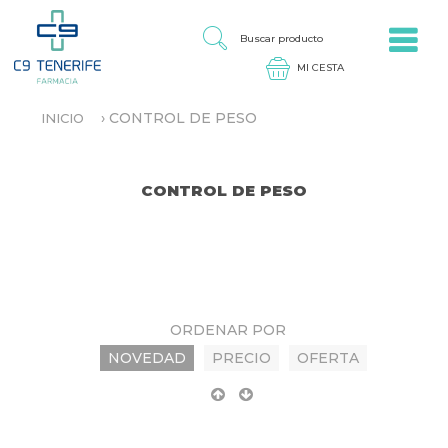
Jump to navigation
B
U
S
C
A
›
CONTROL DE PESO
INICIO
R
S
P
E
R
E
O
N
CONTROL DE PESO
D
C
U
U
C
E
T
N
O
T
R
A
ORDENAR POR
U
S
NOVEDAD
PRECIO
OFERTA
T
E
D
A