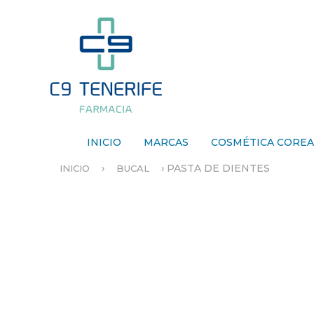
INICIO
MARCAS
COSMÉTICA CORE
›
›
PASTA DE DIENTES
INICIO
BUCAL
S
E
E
N
C
U
E
N
T
R
A