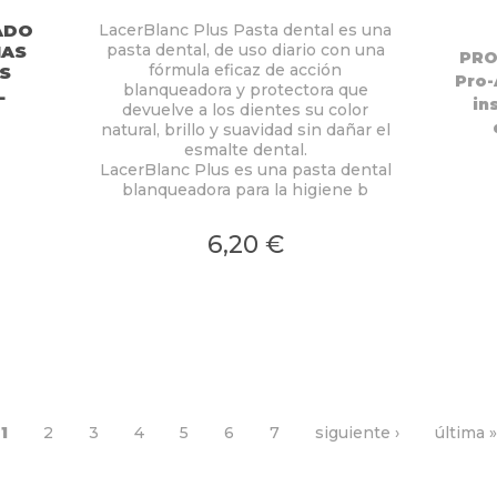
ADO
LacerBlanc Plus Pasta dental es una
pasta dental, de uso diario con una
NAS
PRO
fórmula eficaz de acción
S
Pro-
blanqueadora y protectora que
L
in
devuelve a los dientes su color
natural, brillo y suavidad sin dañar el
esmalte dental.
LacerBlanc Plus es una pasta dental
blanqueadora para la higiene b
6,20 €
1
2
3
4
5
6
7
siguiente ›
última »