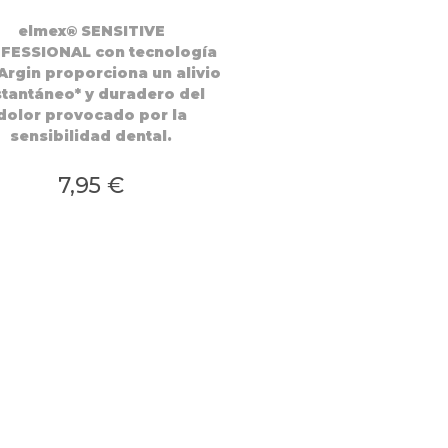
elmex® SENSITIVE
FESSIONAL con tecnología
Argin proporciona un alivio
stantáneo* y duradero del
dolor provocado por la
sensibilidad dental.
7,95 €