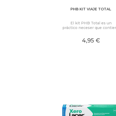
PHB KIT VIAJE TOTAL
El kit PHB Total es un
práctico neceser que contie
un cepillo plegable con suav
filamentos de Tynex, un floss
4,95 €
una pasta PHB Total de 15ml 
que cuides de tu salud bucal e
donde estés.