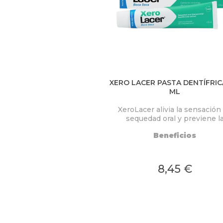
XERO LACER PASTA DENTÍFRICA 1
ML
XeroLacer alivia la sensación
sequedad oral y previene l
aparición de alteraciones
Beneficios
bucodentales ocasionadas por
disminución de saliva.
8,45 €