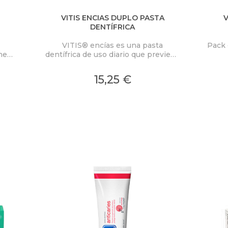
VITIS ENCIAS DUPLO PASTA
V
DENTÍFRICA
VITIS® encías es una pasta
Pack 
ne
dentífrica de uso diario que previene
es
y ayuda en el tratamiento de los
er y
problemas de encías como la
15,25 €
para
inflamación, la rojez o el sangrado.
stés