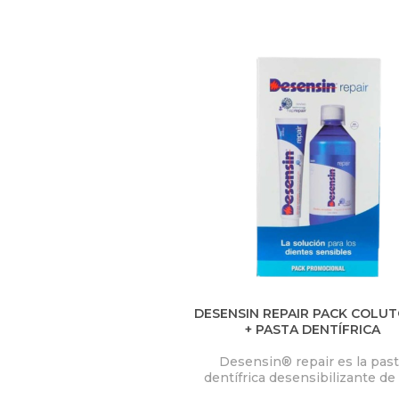
U
S
T
E
D
A
Q
U
Í
DESENSIN REPAIR PACK COLU
+ PASTA DENTÍFRICA
Desensin® repair es la pas
dentífrica desensibilizante de
diario que permite reparar e