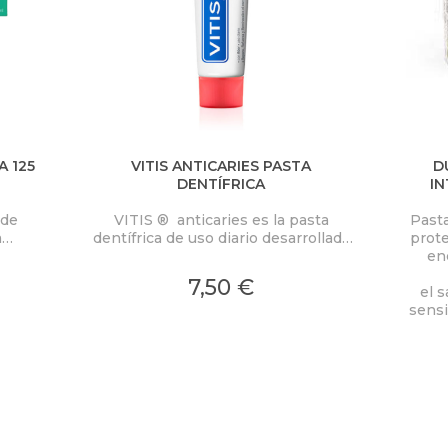
25
VITIS ANTICARIES PASTA
D
DENTÍFRICA
IN
 de
VITIS ® anticaries es la pasta
Pasta
a
dentífrica de uso diario desarrollada
prote
especialmente para prevenir a tres
enc
 la
niveles la aparición de la caries.
7,50 €
el s
sensi