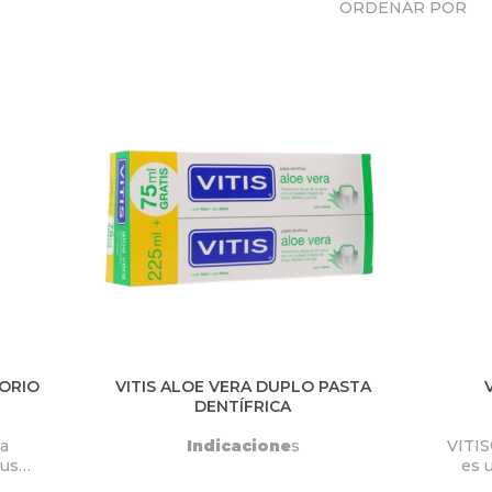
ORDENAR POR
TORIO
VITIS ALOE VERA DUPLO PASTA
DENTÍFRICA
ta
Indicacione
s
VITIS
 uso
es 
l
f