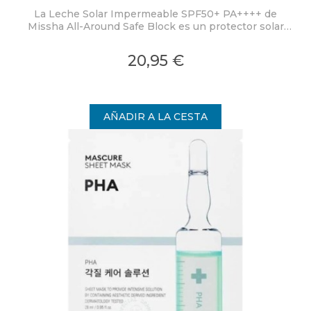
La Leche Solar Impermeable SPF50+ PA++++ de
Missha All-Around Safe Block es un protector solar
hidratante, no graso y no pegajoso que proporciona
una protección completa frente a los dañinos rayos
20,95 €
UVA/UVB y calma la piel irritada por el sol.