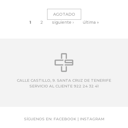
1
2
siguiente ›
última »
P
Á
G
I
N
A
S
CALLE CASTILLO, 9. SANTA CRUZ DE TENERIFE
SERVICIO AL CLIENTE 922 24 32 41
SÍGUENOS EN:
FACEBOOK
|
INSTAGRAM