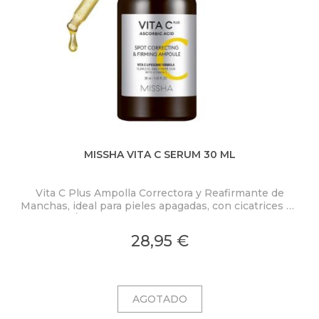
MISSHA VITA C SERUM 30 ML
Vita C Plus Ampolla Correctora y Reafirmante de
Manchas, ideal para pieles apagadas, con cicatrices de
acné y/o manchas de la edad, frena el depósito
selectivo de melanina en la piel y las manchas
28,95 €
asociadas. Para una tez radiante, firme y flexible.