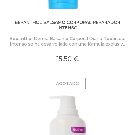
BEPANTHOL BÁLSAMO CORPORAL REPARADOR
INTENSO
Bepanthol Derma Bálsamo Corporal Diario Reparador
Intenso se ha desarrollado con una fórmula exclusiva
que aporta alivio e hidratación instantáneos y
duraderos, con lo que se previene la aparición de
15,50 €
episodios recurrentes de sequedad extrema.