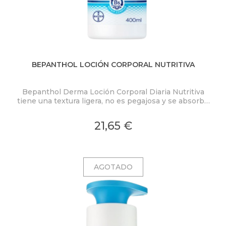
BEPANTHOL LOCIÓN CORPORAL NUTRITIVA
Bepanthol Derma Loción Corporal Diaria Nutritiva
tiene una textura ligera, no es pegajosa y se absorbe
rápidamente para aportar un alivio inmediato y eficaz
a la piel seca. Calma la sensación de picor de la piel,
21,65 €
suaviza y aporta un extra de hidratación a la piel.