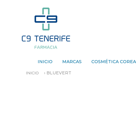
INICIO
MARCAS
COSMÉTICA CORE
›
BLUEVERT
INICIO
S
E
E
N
C
U
E
N
T
R
A