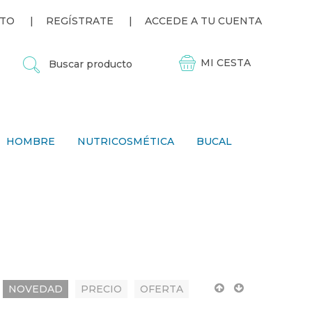
TO
REGÍSTRATE
ACCEDE A TU CUENTA
B
U
S
C
A
R
P
HOMBRE
NUTRICOSMÉTICA
BUCAL
R
O
D
U
C
T
O
NOVEDAD
PRECIO
OFERTA