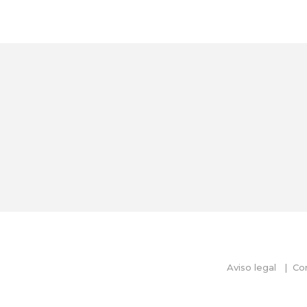
U
S
T
E
D
A
Q
U
Í
Aviso legal
Con