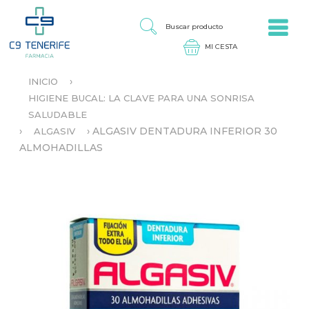
Jump to navigation
B
U
S
C
A
›
INICIO
R
S
P
HIGIENE BUCAL: LA CLAVE PARA UNA SONRISA
E
R
SALUDABLE
E
O
N
›
›
ALGASIV DENTADURA INFERIOR 30
ALGASIV
D
C
ALMOHADILLAS
U
U
C
E
T
N
O
T
R
A
U
S
T
E
D
A