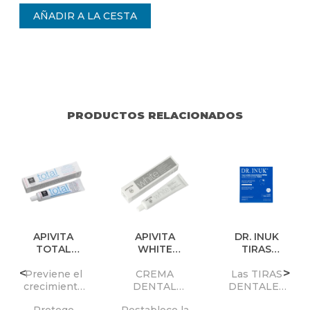
PRODUCTOS RELACIONADOS
APIVITA
APIVITA
DR. INUK
TOTAL
WHITE
TIRAS
PASTA
PASTA
DENTALES
<
>
Previene el
CREMA
Las TIRAS
DENTAL
DENTAL
BLANQUEAD
crecimiento
DENTAL
DENTALES
ORAS FORTE
de placa
blaqueadora
BLANQUEAD
Protege
Restablece la