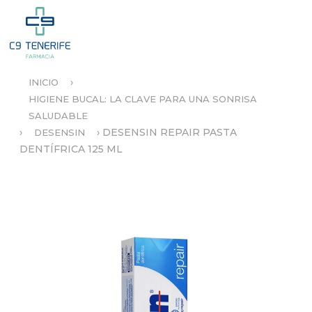
Jump to navigation
›
INICIO
S
HIGIENE BUCAL: LA CLAVE PARA UNA SONRISA
E
SALUDABLE
E
N
›
›
DESENSIN REPAIR PASTA
DESENSIN
C
DENTÍFRICA 125 ML
U
E
N
T
R
A
U
S
T
E
D
A