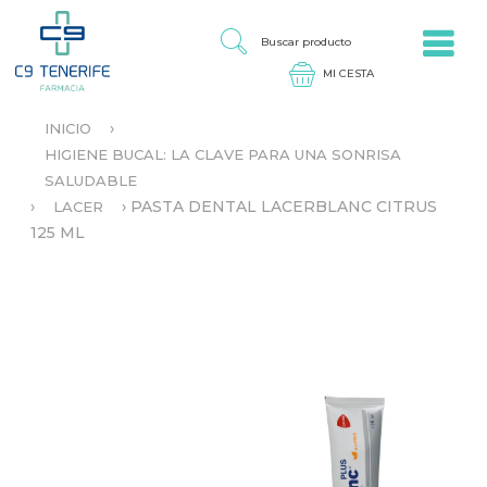
Jump to navigation
B
U
S
C
A
›
INICIO
R
S
P
HIGIENE BUCAL: LA CLAVE PARA UNA SONRISA
E
R
SALUDABLE
E
O
N
›
›
PASTA DENTAL LACERBLANC CITRUS
LACER
D
C
125 ML
U
U
C
E
T
N
O
T
R
A
U
S
T
E
D
A