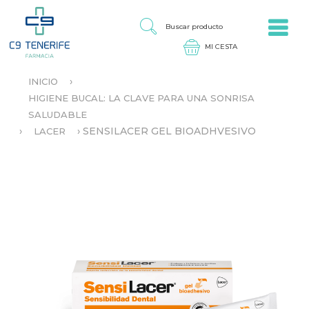
Jump to navigation
B
U
S
C
A
›
INICIO
R
S
P
HIGIENE BUCAL: LA CLAVE PARA UNA SONRISA
E
R
SALUDABLE
E
O
N
›
›
SENSILACER GEL BIOADHVESIVO
LACER
D
C
U
U
C
E
T
N
O
T
R
A
U
S
T
E
D
A