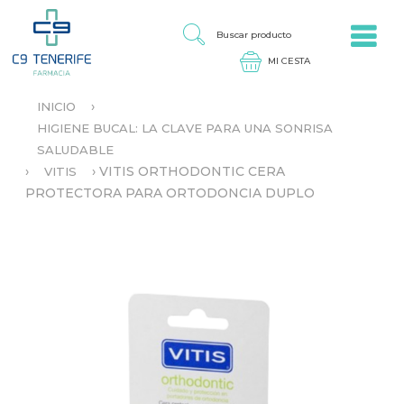
Jump to navigation
B
U
S
C
A
›
INICIO
R
S
P
HIGIENE BUCAL: LA CLAVE PARA UNA SONRISA
E
R
SALUDABLE
E
O
N
›
›
VITIS ORTHODONTIC CERA
VITIS
D
C
PROTECTORA PARA ORTODONCIA DUPLO
U
U
C
E
T
N
O
T
R
A
U
S
T
E
D
A