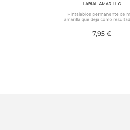
LABIAL AMARILLO
Pintalabios permanente de m
amarilla que deja como resulta
rosa suave. Hasta 12 horas 
duración. ¡Resistentes hasta e
7,95 €
agua!