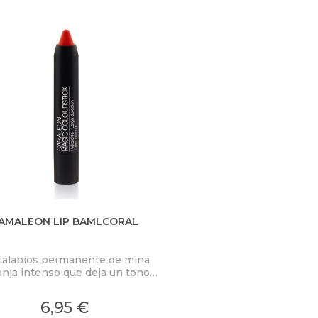
AMALEON LIP BAMLCORAL
talabios permanente de mina
anja intenso que deja un tono
l muy favorecedor. Duración de
 horas y resistentes al agua.
6,95 €