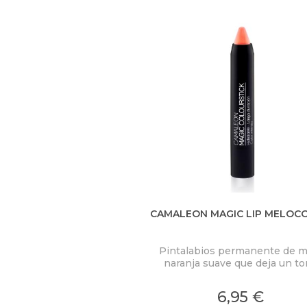
U
S
T
E
D
A
Q
U
Í
CAMALEON MAGIC LIP MELOC
Pintalabios permanente de m
naranja suave que deja un t
melocotón aterciopelado. Hast
horas de duración. ¡Resisten
6,95 €
hasta en el agua!