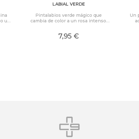
LABIAL VERDE
ina
Pintalabios verde mágico que
Un 
do un
cambia de color a un rosa intenso.
a
de
Duración de 12 horas y resistentes al
pro
n el
agua.
co
7,95 €
ad
prot
bál
marró