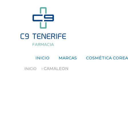
INICIO
MARCAS
COSMÉTICA CORE
›
CAMALEON
INICIO
S
E
E
N
C
U
E
N
T
R
A