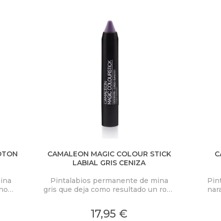
OTON
CAMALEON MAGIC COLOUR STICK
C
LABIAL GRIS CENIZA
ina
Pintalabios permanente de mina
Pin
ono
gris que deja como resultado un rosa
nar
a 12
intenso.
cora
tes
12
17,95 €