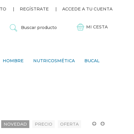
TO
REGÍSTRATE
ACCEDE A TU CUENTA
B
U
S
C
A
R
P
HOMBRE
NUTRICOSMÉTICA
BUCAL
R
O
D
U
C
T
O
NOVEDAD
PRECIO
OFERTA