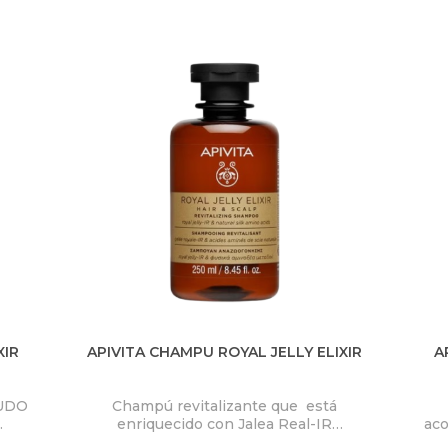
XIR
APIVITA CHAMPU ROYAL JELLY ELIXIR
A
UDO
Champú revitalizante que está
enriquecido con Jalea Real-IR
aco
alea
patentada, que rellena espacios de