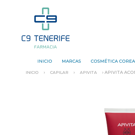
INICIO
MARCAS
COSMÉTICA CORE
›
›
›
APIVITA AC
INICIO
CAPILAR
APIVITA
S
E
E
N
C
U
E
N
T
R
A