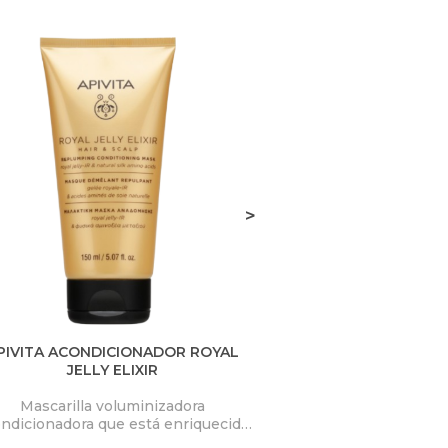
>
PIVITA ACONDICIONADOR ROYAL
LAZARTIGUE S
JELLY ELIXIR
Mascarilla voluminizadora
Spray para el cabell
ndicionadora que está enriquecida
progresivamente el 
con Jalea Real-IR patentada, que
reflejos dorados, d