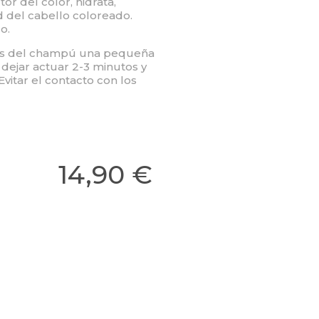
or del color, hidrata,
ad del cabello coloreado.
o.
és del champú una pequeña
dejar actuar 2-3 minutos y
vitar el contacto con los
14,90 €