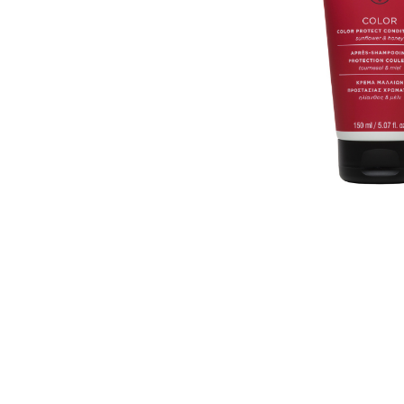
U
S
T
E
D
A
Q
U
Í