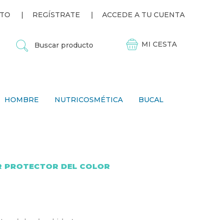
TO
REGÍSTRATE
ACCEDE A TU CUENTA
B
U
S
C
A
R
P
HOMBRE
NUTRICOSMÉTICA
BUCAL
R
O
D
U
C
T
O
R PROTECTOR DEL COLOR