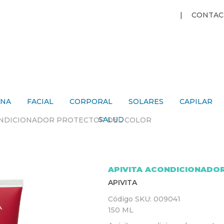
Jump to navigation
CONTAC
ANA
FACIAL
CORPORAL
SOLARES
CAPILAR
SALUD
ONDICIONADOR PROTECTOR DEL COLOR
APIVITA ACONDICIONADO
APIVITA
Código SKU:
009041
150 ML