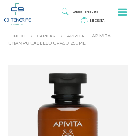
Jump to navigation
B
U
S
C
A
›
›
›
APIVITA
INICIO
CAPILAR
APIVITA
R
S
CHAMPU CABELLO GRASO 250ML
P
E
R
E
O
N
D
C
U
U
C
E
T
N
O
T
R
A
U
S
T
E
D
A