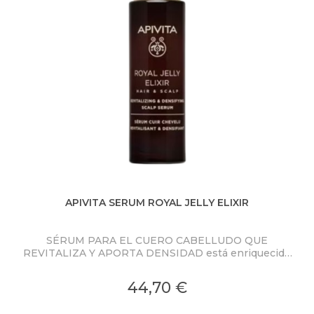
APIVITA SERUM ROYAL JELLY ELIXIR
SÉRUM PARA EL CUERO CABELLUDO QUE
Cha
REVITALIZA Y APORTA DENSIDAD está enriquecido
Rea
con Jalea Real-CR patentada - una doble
encapsulación patentada para una liberación
44,70 €
prolongada y en profundidad de las moléculas
rejuvenecedoras de la jalea real.