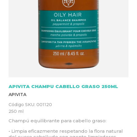
Q
U
Í
APIVITA CHAMPU CABELLO GRASO 250ML
APIVITA
Código SKU:
001120
250 ml
Champú equilibrante para cabello graso:
• Limpia eficazmente respetando la flora natural
del cuero cabelludo con agente limpiadores