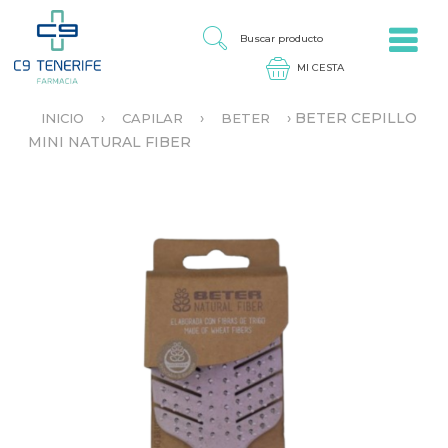
Jump to navigation
B
U
S
C
A
›
›
›
BETER CEPILLO
INICIO
CAPILAR
BETER
R
S
MINI NATURAL FIBER
P
E
R
E
O
N
D
C
U
U
C
E
T
N
O
T
R
A
U
S
T
E
D
A