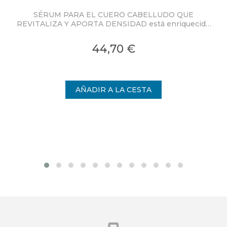
SÉRUM PARA EL CUERO CABELLUDO QUE
Cha
REVITALIZA Y APORTA DENSIDAD está enriquecido
Rea
con Jalea Real-CR patentada - una doble
encapsulación patentada para una liberación
44,70 €
prolongada y en profundidad de las moléculas
rejuvenecedoras de la jalea real.