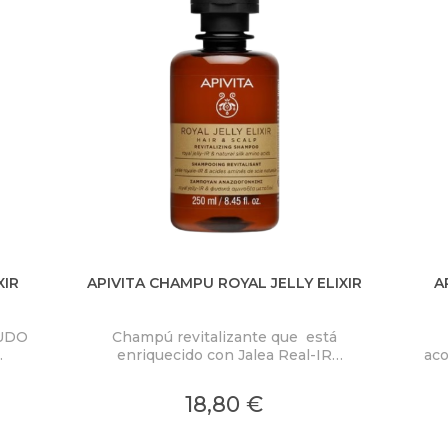
XIR
APIVITA CHAMPU ROYAL JELLY ELIXIR
A
UDO
Champú revitalizante que está
enriquecido con Jalea Real-IR
aco
alea
patentada, que rellena espacios de
queratina, sella cutículas y reduce la
re
18,80 €
na
porosidad capilar, obteniendo un 100%
cut
didad
de reparación en el cabello dañado.
obt
e la