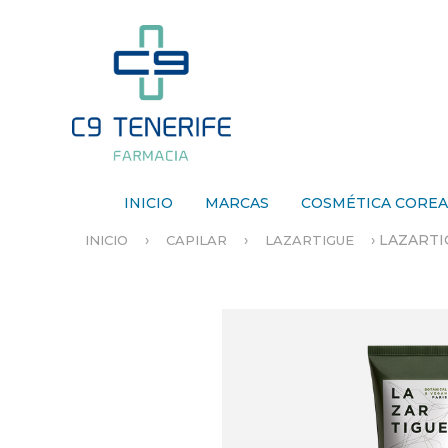
INICIO
MARCAS
COSMÉTICA CORE
›
›
›
LAZART
INICIO
CAPILAR
LAZARTIGUE
S
E
E
N
C
U
E
N
T
R
A