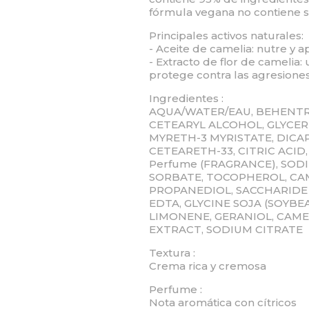
fórmula vegana no contiene sul
Principales activos naturales:
- Aceite de camelia: nutre y ap
- Extracto de flor de camelia:
protege contra las agresiones
Ingredientes :
AQUA/WATER/EAU, BEHENT
CETEARYL ALCOHOL, GLYCER
MYRETH-3 MYRISTATE, DICA
CETEARETH-33, CITRIC ACID
Perfume (FRAGRANCE), SOD
SORBATE, TOCOPHEROL, CAM
PROPANEDIOL, SACCHARIDE
EDTA, GLYCINE SOJA (SOYBEA
LIMONENE, GERANIOL, CAM
EXTRACT, SODIUM CITRATE
Textura :
Crema rica y cremosa
Perfume :
Nota aromática con cítricos