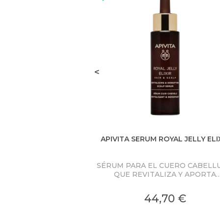
<
APIVITA SERUM ROYAL JELLY ELI
SÉRUM PARA EL CUERO CABELL
QUE REVITALIZA Y APORTA
DENSIDAD está enriquecido con J
Real-CR patentada - una doble
44,70 €
encapsulación patentada para u
liberación prolongada y en profun
de las moléculas rejuvenecedoras d