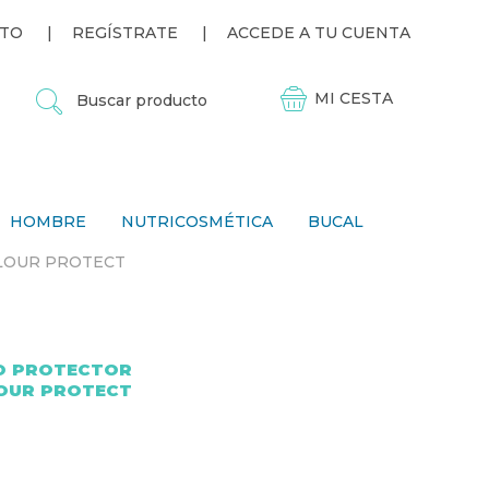
TO
REGÍSTRATE
ACCEDE A TU CUENTA
B
U
S
C
A
R
P
HOMBRE
NUTRICOSMÉTICA
BUCAL
R
O
LOUR PROTECT
D
U
C
T
O
O PROTECTOR
OUR PROTECT