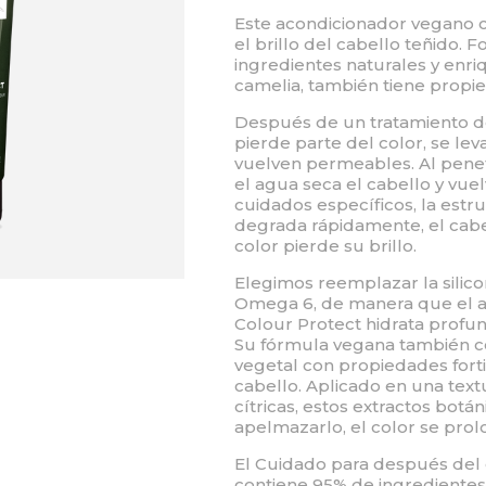
Este acondicionador vegano c
el brillo del cabello teñido.
ingredientes naturales y enri
camelia, también tiene propie
Después de un tratamiento de
pierde parte del color, se leva
vuelven permeables. Al penetra
el agua seca el cabello y vuel
cuidados específicos, la estruc
degrada rápidamente, el cabe
color pierde su brillo.
Elegimos reemplazar la silico
Omega 6, de manera que el a
Colour Protect hidrata profu
Su fórmula vegana también co
vegetal con propiedades fortif
cabello. Aplicado en una text
cítricas, estos extractos botán
apelmazarlo, el color se prolo
El Cuidado para después del
contiene 95% de ingredientes