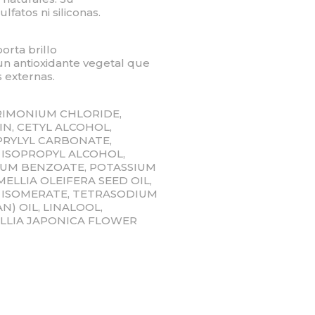
fatos ni siliconas.
orta brillo
 un antioxidante vegetal que
 externas.
RIMONIUM CHLORIDE,
IN, CETYL ALCOHOL,
PRYLYL CARBONATE,
, ISOPROPYL ALCOHOL,
IUM BENZOATE, POTASSIUM
ELLIA OLEIFERA SEED OIL,
 ISOMERATE, TETRASODIUM
N) OIL, LINALOOL,
ELLIA JAPONICA FLOWER