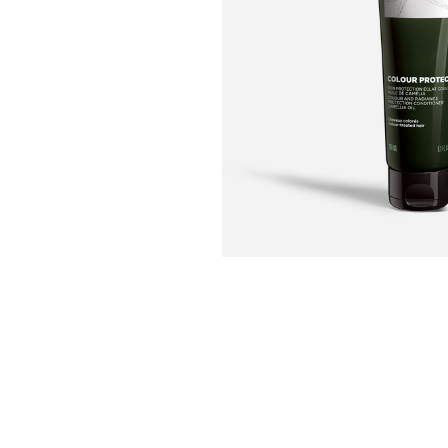
U
S
T
E
D
A
Q
U
Í