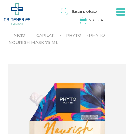
Jump to navigation
B
U
S
C
A
›
›
›
PHYTO
INICIO
CAPILAR
PHYTO
R
S
NOURISH MASK 75 ML
P
E
R
E
O
N
D
C
U
U
C
E
T
N
O
T
R
A
U
S
T
E
D
A