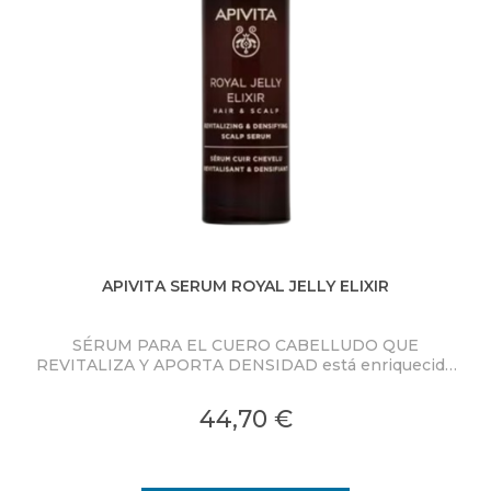
APIVITA SERUM ROYAL JELLY ELIXIR
SÉRUM PARA EL CUERO CABELLUDO QUE
Cha
REVITALIZA Y APORTA DENSIDAD está enriquecido
Rea
con Jalea Real-CR patentada - una doble
encapsulación patentada para una liberación
44,70 €
prolongada y en profundidad de las moléculas
rejuvenecedoras de la jalea real.