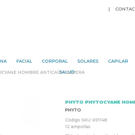
Jump to navigation
CONTAC
ANA
FACIAL
CORPORAL
SOLARES
CAPILAR
SALUD
CYANE HOMBRE ANTICAÍDA SEVERA
PHYTO PHYTOCYANE HOMB
PHYTO
Código SKU:
691148
12 ampollas