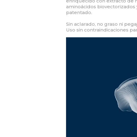
enriquecido con extracto de 
aminoácidos biovectorizados y
patentado.
Sin aclarado, no graso ni pega
Uso sin contraindicaciones par