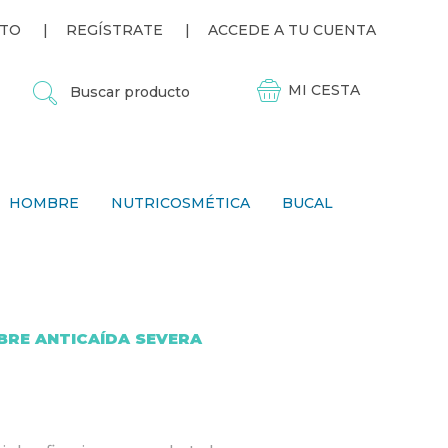
TO
REGÍSTRATE
ACCEDE A TU CUENTA
B
U
S
C
A
R
P
HOMBRE
NUTRICOSMÉTICA
BUCAL
R
O
D
U
C
T
O
RE ANTICAÍDA SEVERA