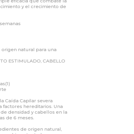
riple eficacia que combate la
ecimiento y el crecimiento de
6 semanas
 origen natural para una
NTO ESTIMULADO, CABELLO
as(1)
rte
la Caída Capilar severa
a factores hereditarios. Una
 de densidad y cabellos en la
mas de 6 meses.
dientes de origen natural,