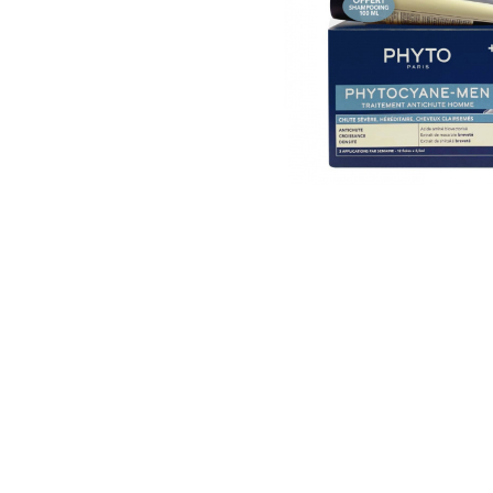
U
S
T
E
D
A
Q
U
Í