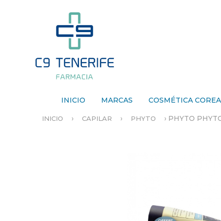
INICIO
MARCAS
COSMÉTICA CORE
›
›
›
PHYTO PHYTO
INICIO
CAPILAR
PHYTO
S
E
E
N
C
U
E
N
T
R
A