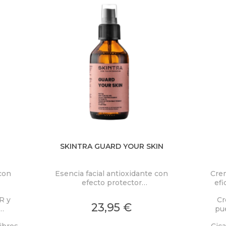
SKINTRA GUARD YOUR SKIN
 con
Esencia facial antioxidante con
Crem
efecto protector
efi
Esta esencia aumenta el contenido
ac
R y
Cr
de los componentes básicos de la
23,95 €
pue
matriz extracelular, reforzando su
to
inclu
integridad estructural y elasticidad.
libres
Cica