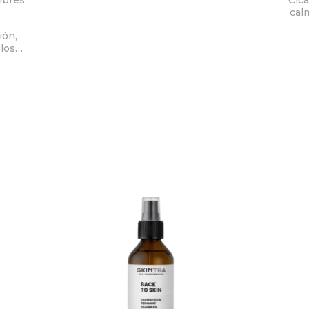
También induce la desmogleína-3
cal
(Dsg-3), aumentando la epidermis y
su función de barrera.
ión,
los