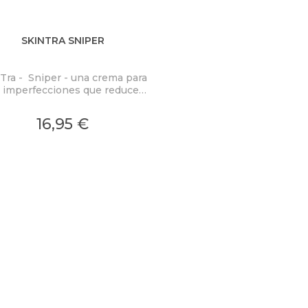
SKINTRA SNIPER
Tra - Sniper - una crema para
s imperfecciones que reduce
zmente su tamaño y visibilidad
livia el enrojecimiento que las
16,95 €
acompaña.