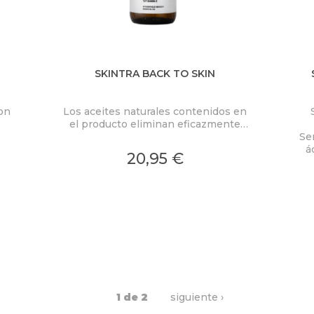
SKINTRA BACK TO SKIN
on
Los aceites naturales contenidos en
el producto eliminan eficazmente
los residuos lipídicos del maquillaje
Se
de la piel.
á
20,95 €
1 de 2
siguiente ›