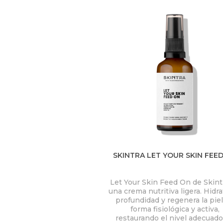
U
S
T
E
D
A
Q
U
Í
SKINTRA LET YOUR SKIN FEE
Let Your Skin Feed On de
Skint
una crema nutritiva ligera. Hidr
profundidad y regenera la pie
forma fisiológica y activa,
restaurando el nivel adecuado