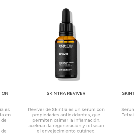
D ON
SKINTRA REVIVER
SKIN
ra
es
Reviver de
Skintra
es un serum con
Sér
ata en
propiedades antioxidantes, que
Tetra
l de
permiten calmar la inflamación,
aceleran la regeneración y retrasan
 de
el envejecimiento cutáneo.