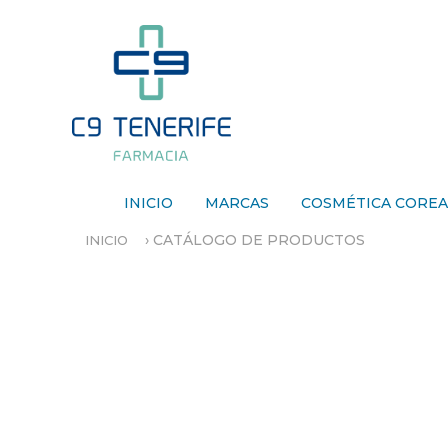
INICIO
MARCAS
COSMÉTICA CORE
›
CATÁLOGO DE PRODUCTOS
INICIO
S
E
E
N
C
U
E
N
T
R
A