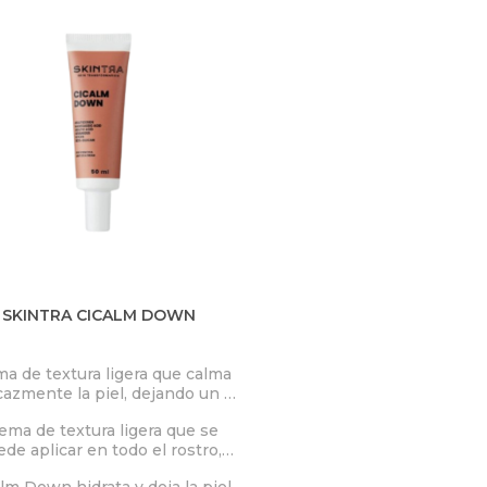
SKINTRA CICALM DOWN
a de textura ligera que calma
cazmente la piel, dejando un
abado satinado y suavizante.
ema de textura ligera que se
de aplicar en todo el rostro,
ida el área del contorno de ojos.
lm Down hidrata y deja la piel