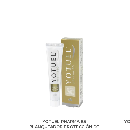
ogía
pr
B5 y
blan
l
izar
YOTUEL PHARMA B5
YO
BLANQUEADOR PROTECCIÓN DE