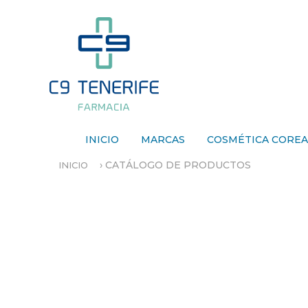
INICIO
MARCAS
COSMÉTICA CORE
›
CATÁLOGO DE PRODUCTOS
INICIO
S
E
E
N
C
U
E
N
T
R
A