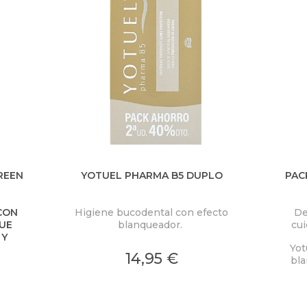
REEN
YOTUEL PHARMA B5 DUPLO
PAC
CON
Higiene bucodental con efecto
De
UE
blanqueador.
cui
 Y
Devu
Yot
14,95 €
bla
cuid
devo