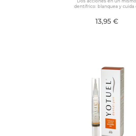
Dos acciones en un mism
dentífrico: blanquea y cuida 
esmalte dental.
13,95 €