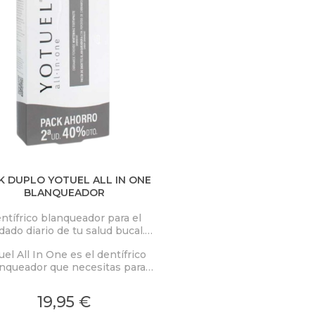
K DUPLO YOTUEL ALL IN ONE
BLANQUEADOR
ntífrico blanqueador para el
dado diario de tu salud bucal.
élvele a tus dientes su blanco
uel All In One es el dentífrico
natural.
nqueador que necesitas para
ar diariamente tu salud bucal y
lverle a tus dientes su blanco
19,95 €
natural.