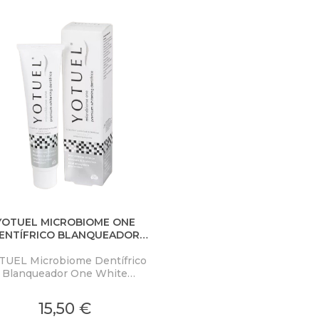
YOTUEL MICROBIOME ONE
ENTÍFRICO BLANQUEADOR
PREMIUM
TUEL Microbiome Dentífrico
Blanqueador One White
mium pasta dentífrica de uso
rio con peróxido de carbamida
15,50 €
ue remineraliza el esmalte y