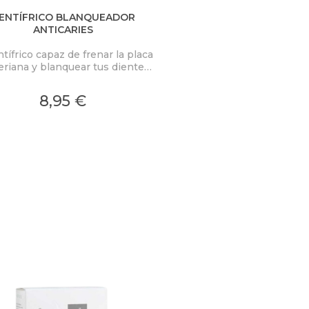
ENTÍFRICO BLANQUEADOR
ANTICARIES
ntífrico capaz de frenar la placa
eriana y blanquear tus dientes
con su uso continuado
lviéndoles su tono natural sin
8,95 €
dañarlo.