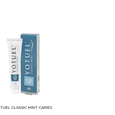
eviene la caries. Con acción
queante, fortalece el esmalte
dental.
TUEL CLASSIC MINT CARIES