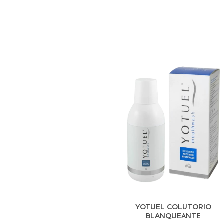
encías inflamadas. Con tecnol
Saliactive, contiene Vitamina 
prebióticos para proteger e
microsistema bucal y remineral
el
YOTUEL COLUTORIO
BLANQUEANTE