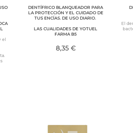
ENCIAS
USO
DENTÍFRICO BLANQUEADOR PARA
D
LA PROTECCIÓN Y EL CUIDADO DE
TUS ENCÍAS. DE USO DIARIO.
OCA
El de
EL
LAS CUALIDADES DE YOTUEL
bact
FARMA B5
 el
devo
8,35 €
ta.
os