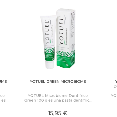
UMS
YOTUEL GREEN MICROBIOME
D
ico
YOTUEL Microbiome Dentífrico
YO
 es
Green 100 g es una pasta dentifrica
da
de uso diario formulada con un alto
Pre
cal y
porcentaje ingredientes de origen
dia
15,95 €
 o
natural.
q