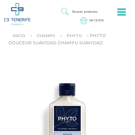
Jump to navigation
B
U
S
C
A
›
›
›
PHYTO
INICIO
CHAMPÚ
PHYTO
R
S
DOUCEUR SUAVIDAD CHAMPU SUAVIDAD
P
E
R
E
O
N
D
C
U
U
C
E
T
N
O
T
R
A
U
S
T
E
D
A