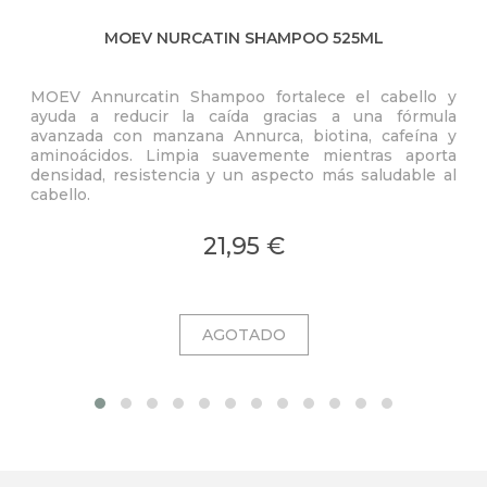
MOEV NURCATIN SHAMPOO 525ML
MOEV Annurcatin Shampoo fortalece el cabello y
Esp
ayuda a reducir la caída gracias a una fórmula
con
avanzada con manzana Annurca, biotina, cafeína y
su
aminoácidos. Limpia suavemente mientras aporta
inte
densidad, resistencia y un aspecto más saludable al
cabello.
21,95 €