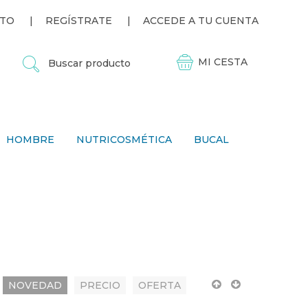
TO
REGÍSTRATE
ACCEDE A TU CUENTA
B
U
S
C
A
R
P
HOMBRE
NUTRICOSMÉTICA
BUCAL
R
O
D
U
C
T
O
NOVEDAD
PRECIO
OFERTA