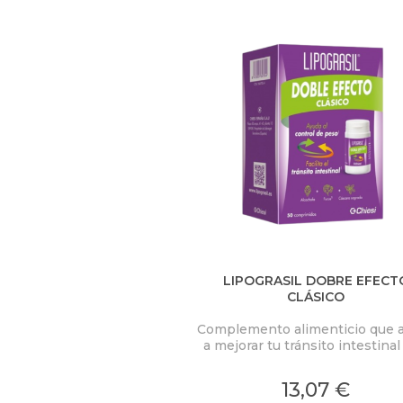
U
S
T
E
D
A
Q
U
Í
LIPOGRASIL DOBRE EFECT
CLÁSICO
Complemento alimenticio que 
a mejorar tu tránsito intestina
ingredientes activos de orig
natural.
13,07 €