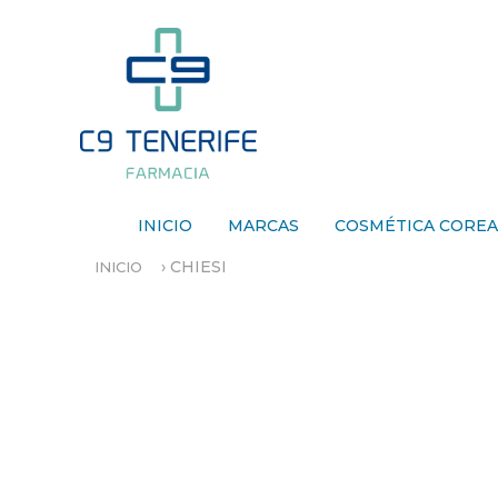
INICIO
MARCAS
COSMÉTICA CORE
›
CHIESI
INICIO
S
E
E
N
C
U
E
N
T
R
A