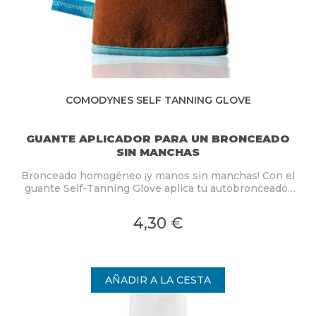
COMODYNES SELF TANNING GLOVE
GUANTE APLICADOR PARA UN BRONCEADO
SIN MANCHAS
Bronceado homogéneo ¡y manos sin manchas! Con el
guante Self-Tanning Glove aplica tu autobronceador
favorito sin tenerte que preocupar por manchar tus
manos. Disfruta de su tacto suave mientras consigues
4,30 €
el bronceado de tus sueños.