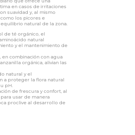
diario que ofrece una
tima en casos de irritaciones
on suavidad y, al mismo
 como los picores e
 equilibrio natural de la zona.
ol de té orgánico, el
poaminoácido natural
miento y el mantenimiento de
ol, en combinación con agua
zanilla orgánica, alivian las
do natural y el
 a proteger la flora natural
su pH.
ión de frescura y confort, al
para usar de manera
ca proclive al desarrollo de