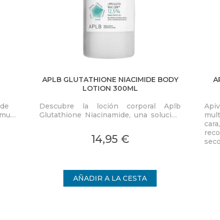
APLB GLUTATHIONE NIACIMIDE BODY
A
LOTION 300ML
 de
Descubre la loción corporal Aplb
Apiv
s muy
Glutathione Niacinamide, una solución
mult
revolucionaria para quienes desean un
cara
vio
cuidado personal efectivo y
rec
14,95 €
multifacético.
seco
vida