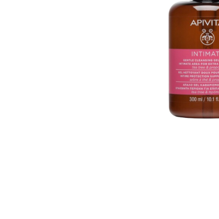
U
S
T
E
D
A
Q
U
Í