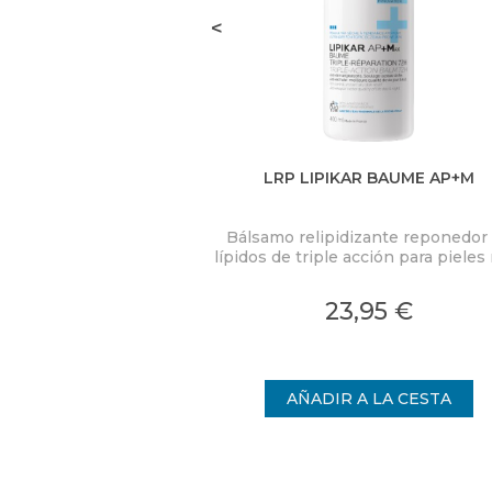
<
LRP LIPIKAR BAUME AP+M
Bálsamo relipidizante reponedor
lípidos de triple acción para piele
secas o con tendencia atópica.
Control del picor. 72 horas de ali
23,95 €
inmediato de la piel seca.
Anti-reaparición: mejor calidad de 
de día y de noche.