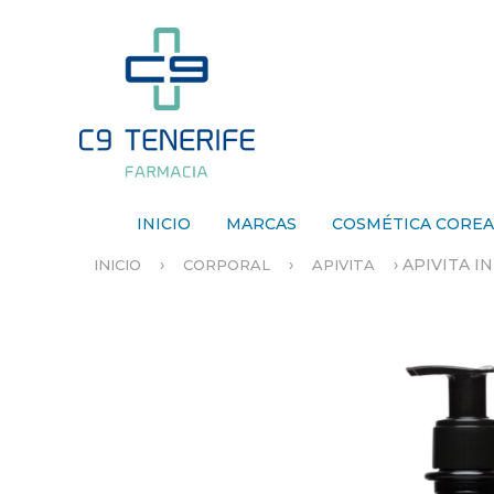
INICIO
MARCAS
COSMÉTICA CORE
›
›
›
APIVITA I
INICIO
CORPORAL
APIVITA
S
E
E
N
C
U
E
N
T
R
A