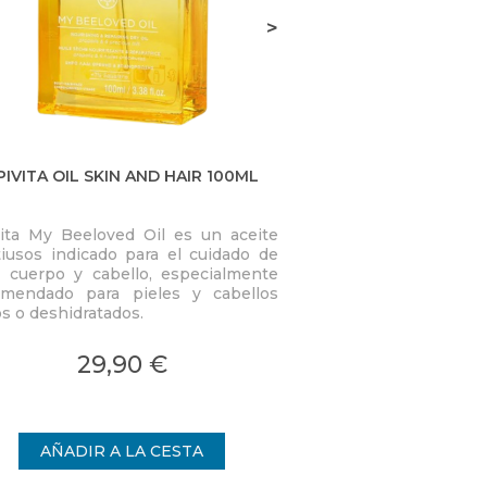
>
PIVITA OIL SKIN AND HAIR 100ML
SUN HUIL SU
ita My Beeloved Oil es un aceite
Sublima, realza la l
iusos indicado para el cuidado de
nutre. La piel queda
, cuerpo y cabello, especialmente
suave y confortable.
omendado para pieles y cabellos
de aceite seco. Ac
39,
s o deshidratados.
tonos dorados, tac
tipo de piel. Apto p
cabello.
29,90 €