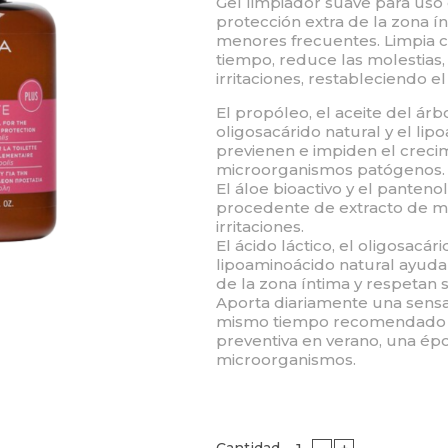
Gel limpiador suave para uso 
protección extra de la zona ín
menores frecuentes. Limpia c
tiempo, reduce las molestias,
irritaciones, restableciendo el
El propóleo, el aceite del árb
oligosacárido natural y el li
previenen e impiden el creci
microorganismos patógenos.
El áloe bioactivo y el panten
procedente de extracto de man
irritaciones.
El ácido láctico, el oligosacári
lipoaminoácido natural ayudan
de la zona íntima y respetan 
Aporta diariamente una sensac
mismo tiempo recomendado 
preventiva en verano, una épo
microorganismos.