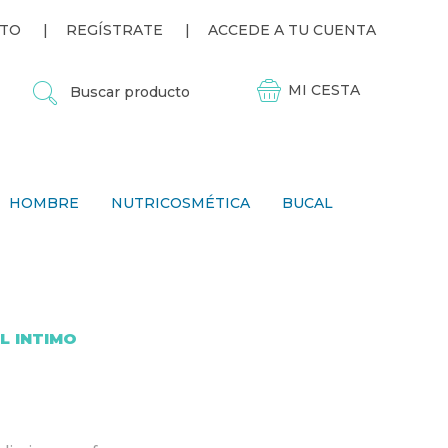
TO
REGÍSTRATE
ACCEDE A TU CUENTA
B
U
S
C
A
R
P
HOMBRE
NUTRICOSMÉTICA
BUCAL
R
O
D
U
C
T
O
L INTIMO