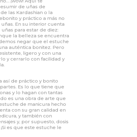
uno… ¡wow! Aquí te
resumir de uñas de
 de las Kardashian o la
rebonito y práctico a más no
ñas. En su interior cuenta
 uñas para estar de diez:
aunque la belleza se encuentra
podemos negar que el estuche
una auténtica bonitez. Pero
esistente, ligero y con una
o y cerrarlo con facilidad y
a.
 así de práctico y bonito
 partes. Es lo que tiene que
onas y lo hagan con tantas
tado es una obra de arte que
e estuche de manicura hecho
enta con su gran calidad en
edicura, y también con
sajes y, por supuesto, dosis
¡Si es que este estuche le