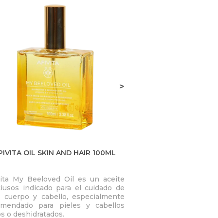
>
PIVITA OIL SKIN AND HAIR 100ML
SUN HUIL SU
ita My Beeloved Oil es un aceite
Sublima, realza la l
iusos indicado para el cuidado de
nutre. La piel queda
, cuerpo y cabello, especialmente
suave y confortable.
omendado para pieles y cabellos
de aceite seco. Ac
39,
s o deshidratados.
tonos dorados, tac