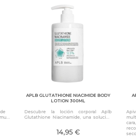
APLB GLUTATHIONE NIACIMIDE BODY
A
LOTION 300ML
 de
Descubre la loción corporal Aplb
Apiv
s muy
Glutathione Niacinamide, una solución
mult
revolucionaria para quienes desean un
cara
vio
cuidado personal efectivo y
rec
14,95 €
multifacético.
seco