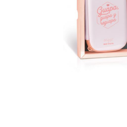
U
S
T
E
D
A
Q
U
Í