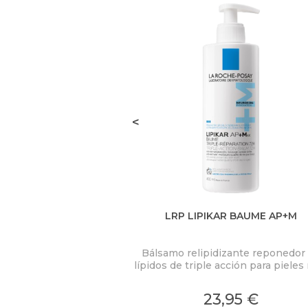
<
LRP LIPIKAR BAUME AP+M
Bálsamo relipidizante reponedor
lípidos de triple acción para piele
secas o con tendencia atópica.
Control del picor. 72 horas de ali
23,95 €
inmediato de la piel seca.