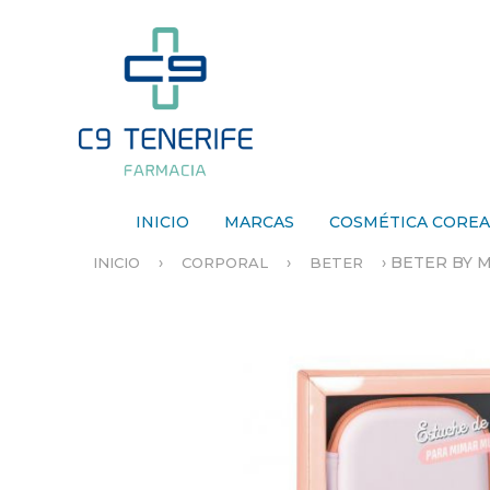
INICIO
MARCAS
COSMÉTICA CORE
›
›
›
BETER BY 
INICIO
CORPORAL
BETER
S
E
E
N
C
U
E
N
T
R
A