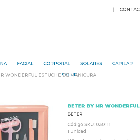
Jump to navigation
CONTAC
ANA
FACIAL
CORPORAL
SOLARES
CAPILAR
SALUD
MR WONDERFUL ESTUCHE DE MANICURA
BETER BY MR WONDERFUL
BETER
Código SKU:
030111
1 unidad