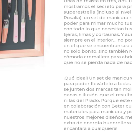
Uñas de revista en tres, dos, 
mostramos el secreto para p
superestrella (incluso al nivel
Rosalia), un set de manicura 
poder para mimar mucho tus u
con todo lo que necesitan tus
tijeras, limas y cortaúñas. Y 
siempre en el interior… no 
en el que se encuentran sea 
no solo bonito, sino también r
cómoda cremallera para abrirl
que no se pierda nada de nad
¡Qué ideal! Un set de manicura
para poder llevártelo a todas
se junten dos marcas tan mol
ganas e ilusión, que el resul
ni las del Prado. Porque est
en colaboración con Beter cu
materiales para manicura y p
nuestros mejores diseños, men
extra de energía buenrollera. 
encantará a cualquiera!