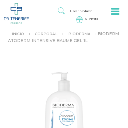
Jump to navigation
B
U
S
C
A
›
›
›
BIODERM
INICIO
CORPORAL
BIODERMA
R
S
ATODERM INTENSIVE BAUME GEL 1L
P
E
R
E
O
N
D
C
U
U
C
E
T
N
O
T
R
A
U
S
T
E
D
A