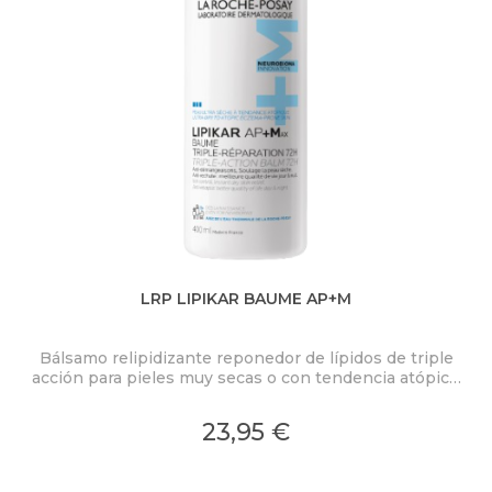
LRP LIPIKAR BAUME AP+M
Bálsamo relipidizante reponedor de lípidos de triple
Des
acción para pieles muy secas o con tendencia atópica.
Nia
Control del picor. 72 horas de alivio inmediato de la
des
piel seca.
23,95 €
Anti-reaparición: mejor calidad de vida de día y de
noche.