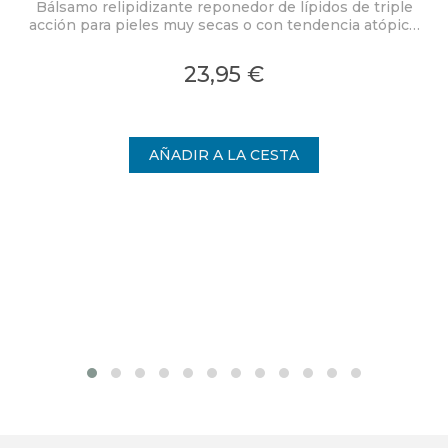
Bálsamo relipidizante reponedor de lípidos de triple
Des
acción para pieles muy secas o con tendencia atópica.
Nia
Control del picor. 72 horas de alivio inmediato de la
des
piel seca.
23,95 €
Anti-reaparición: mejor calidad de vida de día y de
noche.