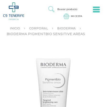
Jump to navigation
B
U
S
C
A
›
›
›
INICIO
CORPORAL
BIODERMA
R
S
BIODERMA PIGMENTBIO SENSITIVE AREAS
P
E
R
E
O
N
D
C
U
U
C
E
T
N
O
T
R
A
U
S
T
E
D
A