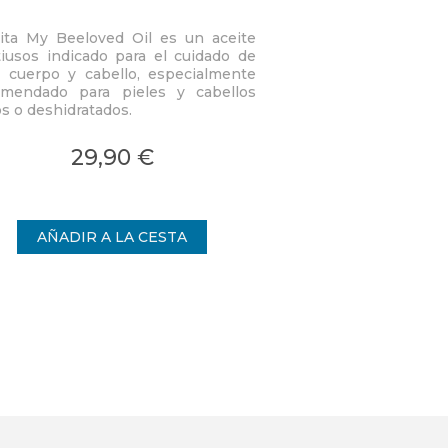
ita My Beeloved Oil es un aceite
Sublima, realza la l
iusos indicado para el cuidado de
nutre. La piel queda
, cuerpo y cabello, especialmente
suave y confortable.
omendado para pieles y cabellos
de aceite seco. Ac
39,
s o deshidratados.
tonos dorados, tac
tipo de piel. Apto p
cabello.
29,90 €