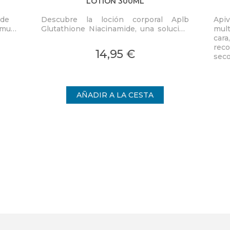
LOTION 300ML
 de
Descubre la loción corporal Aplb
Apiv
s muy
Glutathione Niacinamide, una solución
mult
revolucionaria para quienes desean un
cara
vio
cuidado personal efectivo y
rec
14,95 €
multifacético.
seco
vida