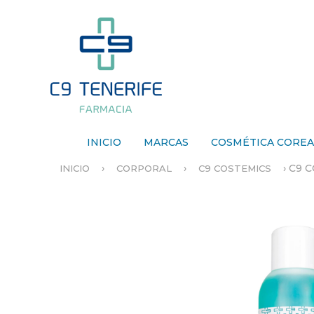
INICIO
MARCAS
COSMÉTICA CORE
›
›
›
C9 
INICIO
CORPORAL
C9 COSTEMICS
S
E
E
N
C
U
E
N
T
R
A