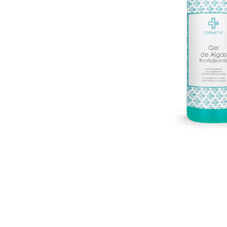
U
S
T
E
D
A
Q
U
Í