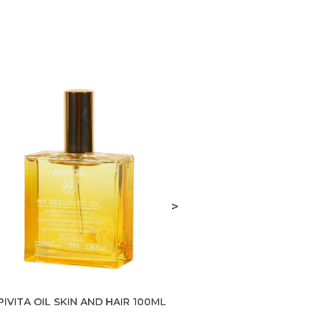
>
PIVITA OIL SKIN AND HAIR 100ML
SUN HUIL SU