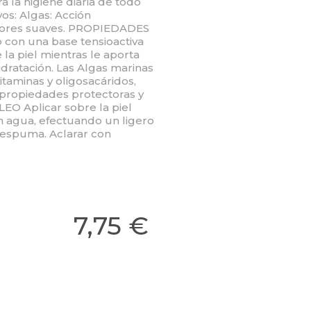
la higiene diaria de todo
vos: Algas: Acción
adores suaves. PROPIEDADES
con una base tensioactiva
la piel mientras le aporta
idratación. Las Algas marinas
vitaminas y oligosacáridos,
 propiedades protectoras y
O Aplicar sobre la piel
agua, efectuando un ligero
 espuma. Aclarar con
7,75 €