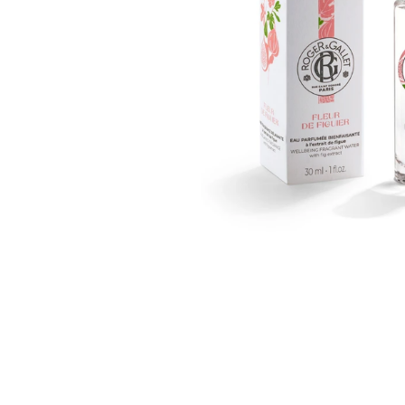
U
S
T
E
D
A
Q
U
Í