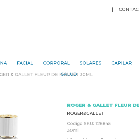
Jump to navigation
CONTAC
ANA
FACIAL
CORPORAL
SOLARES
CAPILAR
SALUD
GER & GALLET FLEUR DE FIGUIER 30ML
ROGER & GALLET FLEUR DE
ROGER&GALLET
Código SKU:
126845
30ml