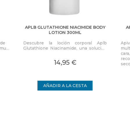
APLB GLUTATHIONE NIACIMIDE BODY
A
LOTION 300ML
 de
Descubre la loción corporal Aplb
Apiv
s muy
Glutathione Niacinamide, una solución
mult
revolucionaria para quienes desean un
cara
vio
cuidado personal efectivo y
rec
14,95 €
multifacético.
seco
vida