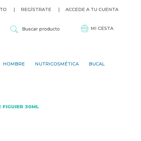
TO
REGÍSTRATE
ACCEDE A TU CUENTA
B
U
S
C
A
R
P
HOMBRE
NUTRICOSMÉTICA
BUCAL
R
O
D
U
C
T
O
 FIGUIER 30ML