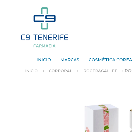
INICIO
MARCAS
COSMÉTICA CORE
›
›
›
RO
INICIO
CORPORAL
ROGER&GALLET
S
E
E
N
C
U
E
N
T
R
A