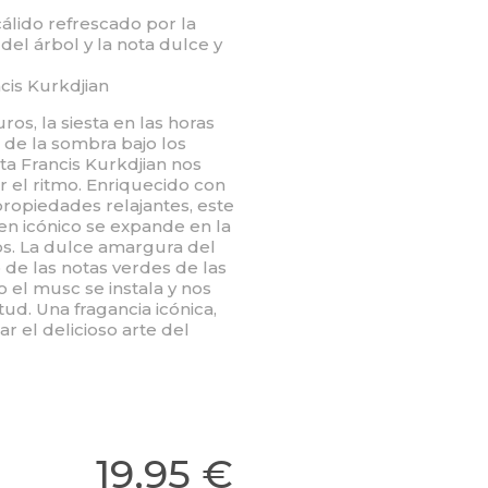
álido refrescado por la
del árbol y la nota dulce y
cis Kurkdjian
os, la siesta en las horas
r de la sombra bajo los
ta Francis Kurkdjian nos
r el ritmo. Enriquecido con
propiedades relajantes, este
en icónico se expande en la
sos. La dulce amargura del
 de las notas verdes de las
 el musc se instala y nos
d. Una fragancia icónica,
ar el delicioso arte del
19,95 €