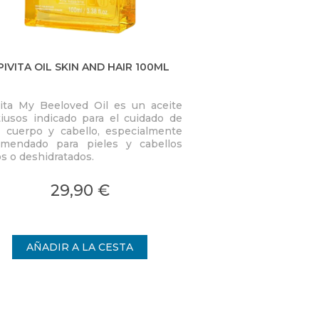
PIVITA OIL SKIN AND HAIR 100ML
SUN HUIL SU
ita My Beeloved Oil es un aceite
Sublima, realza la l
iusos indicado para el cuidado de
nutre. La piel queda
, cuerpo y cabello, especialmente
suave y confortable.
omendado para pieles y cabellos
de aceite seco. Ac
39,
s o deshidratados.
tonos dorados, tac
tipo de piel. Apto p
cabello.
29,90 €