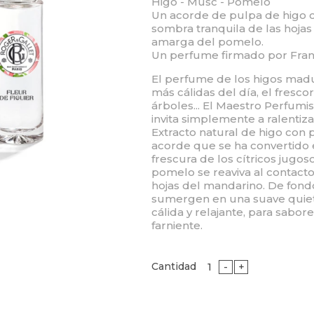
Higo - Musc - Pomelo
Un acorde de pulpa de higo c
sombra tranquila de las hojas 
amarga del pomelo.
Un perfume firmado por Fran
El perfume de los higos madur
más cálidas del día, el fresco
árboles... El Maestro Perfumis
invita simplemente a ralentiza
Extracto natural de higo con 
acorde que se ha convertido 
frescura de los cítricos jugo
pomelo se reaviva al contacto
hojas del mandarino. De fondo
sumergen en una suave quietu
cálida y relajante, para sabore
farniente.
Cantidad
-
+