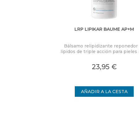
LRP LIPIKAR BAUME AP+M
Bálsamo relipidizante reponedor
lípidos de triple acción para piele
secas o con tendencia atópica.
Control del picor. 72 horas de ali
23,95 €
inmediato de la piel seca.
Anti-reaparición: mejor calidad de 
de día y de noche.