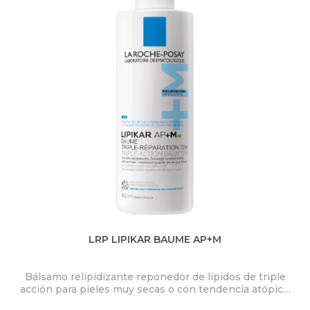
LRP LIPIKAR BAUME AP+M
Bálsamo relipidizante reponedor de lípidos de triple
Des
acción para pieles muy secas o con tendencia atópica.
Nia
Control del picor. 72 horas de alivio inmediato de la
des