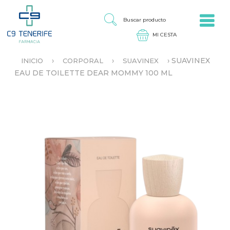
Jump to navigation
B
U
S
C
A
›
›
›
SUAVINEX
INICIO
CORPORAL
SUAVINEX
R
S
EAU DE TOILETTE DEAR MOMMY 100 ML
P
E
R
E
O
N
D
C
U
U
C
E
T
N
O
T
R
A
U
S
T
E
D
A