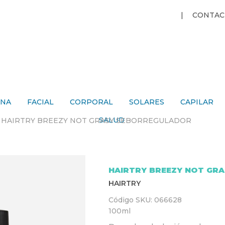
Jump to navigation
CONTAC
ANA
FACIAL
CORPORAL
SOLARES
CAPILAR
SALUD
›
HAIRTRY BREEZY NOT GRASY SEBORREGULADOR
HAIRTRY BREEZY NOT GR
HAIRTRY
Código SKU:
066628
100ml