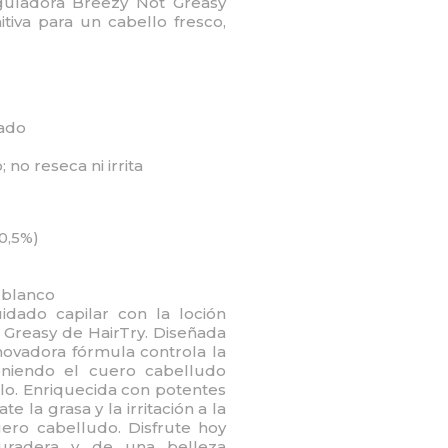
guladora Breezy Not Greasy
itiva para un cabello fresco,
nado
no reseca ni irrita
(0,5%)
 blanco
idado capilar con la loción
Greasy de HairTry. Diseñada
nnovadora fórmula controla la
niendo el cuero cabelludo
llo. Enriquecida con potentes
e la grasa y la irritación a la
ero cabelludo. Disfrute hoy
uradera y de una belleza