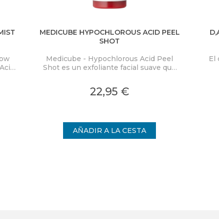
MIST
MEDICUBE HYPOCHLOROUS ACID PEEL
D,
SHOT
low
Medicube - Hypochlorous Acid Peel
El
Acid
Shot es un exfoliante facial suave que
ra
elimina eficazmente las células
ext
co y
muertas de la piel y limpia los poros,
pro
22,95 €
on
proporcionando una piel visiblemente
en
nden
más uniforme.
cuid
te