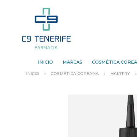
INICIO
MARCAS
COSMÉTICA CORE
›
›
INICIO
COSMÉTICA COREANA
HAIRTRY
S
E
E
N
C
U
E
N
T
R
A