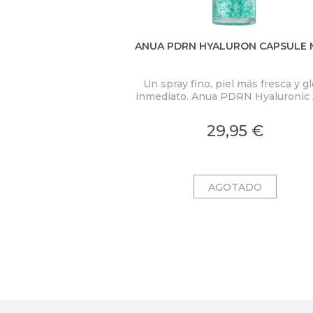
ANUA PDRN HYALURON CAPSULE 
Un spray fino, piel más fresca y g
inmediato. Anua PDRN Hyaluronic 
Hydrating Capsule Mist concent
PDRN 2.000 ppm, ácido hialuróni
29,95 €
colágeno en una bruma ligera c
microcápsulas ultrafinas que se fu
al contacto con la piel.