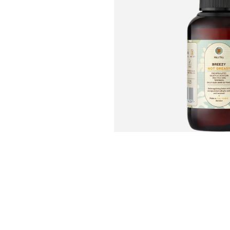
U
S
T
E
D
A
Q
U
Í