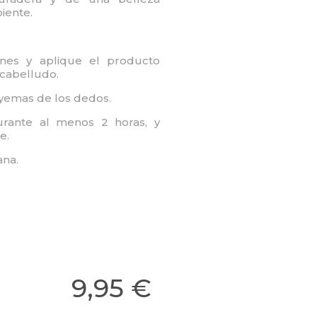
iente.
ones y aplique el producto
 cabelludo.
yemas de los dedos.
urante al menos 2 horas, y
e.
ana.
9,95 €