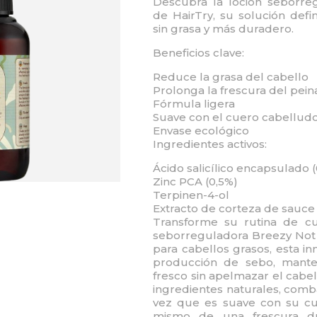
Descubra la loción seborre
de HairTry, su solución defin
sin grasa y más duradero.
Beneficios clave:
Reduce la grasa del cabello
Prolonga la frescura del pei
Fórmula ligera
Suave con el cuero cabelludo; 
Envase ecológico
Ingredientes activos:
Ácido salicílico encapsulado 
Zinc PCA (0,5%)
Terpinen-4-ol
Extracto de corteza de sauce
Transforme su rutina de cu
seborreguladora Breezy Not 
para cabellos grasos, esta i
producción de sebo, mante
fresco sin apelmazar el cabe
ingredientes naturales, combat
vez que es suave con su cu
mismo de una frescura d