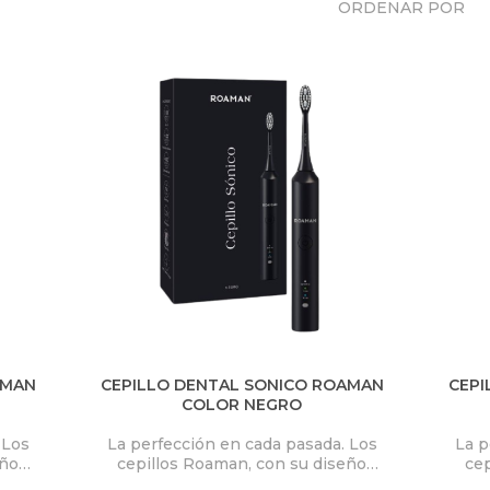
ORDENAR POR
AMAN
CEPILLO DENTAL SONICO ROAMAN
CEPI
COLOR NEGRO
 Los
La perfección en cada pasada. Los
La p
eño
cepillos Roaman, con su diseño
cep
ón,
avanzado y cerdas de precisión,
ava