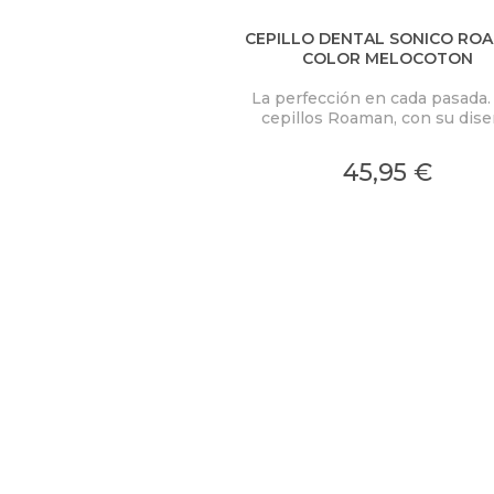
CEPILLO DENTAL SONICO RO
COLOR MELOCOTON
La perfección en cada pasada.
cepillos Roaman, con su dis
avanzado y cerdas de precisi
ofrecen una experiencia de lim
45,95 €
profunda que protege y potenc
salud de tu sonrisa. Innovació
cuidado se unen para elevar 
rutina de higiene dental a un n
superior.