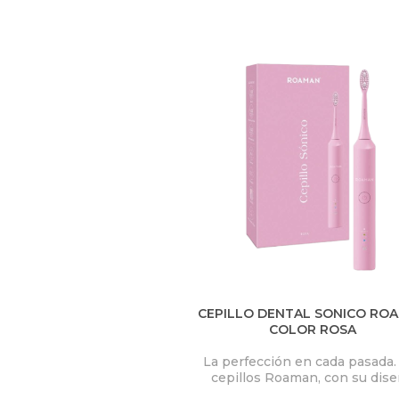
U
S
T
E
D
A
Q
U
Í
CEPILLO DENTAL SONICO RO
COLOR ROSA
La perfección en cada pasada.
cepillos Roaman, con su dis
avanzado y cerdas de precisi