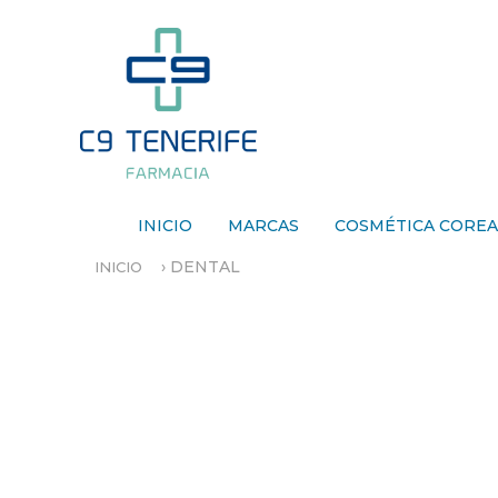
INICIO
MARCAS
COSMÉTICA CORE
›
DENTAL
INICIO
S
E
E
N
C
U
E
N
T
R
A