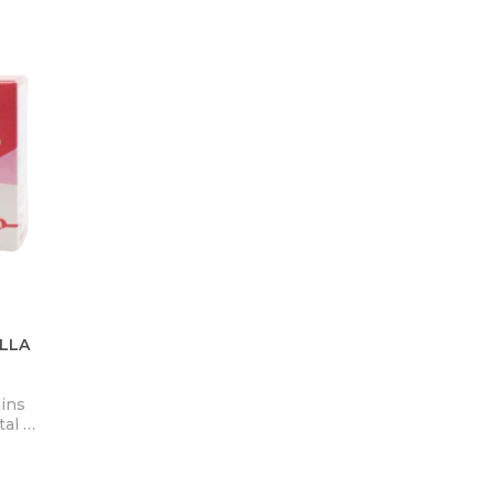
LLA
ins
tal y
án
do
as