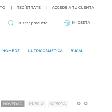
TO
REGÍSTRATE
ACCEDE A TU CUENTA
B
U
S
C
A
R
P
HOMBRE
NUTRICOSMÉTICA
BUCAL
R
O
D
U
C
T
O
NOVEDAD
PRECIO
OFERTA