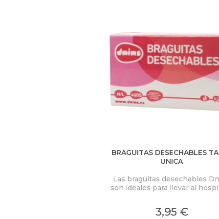
U
S
T
E
D
A
Q
U
Í
BRAGUITAS DESECHABLES TA
UNICA
Las braguitas desechables Dn
son ideales para llevar al hospi
usar después del parto. Est
fabricadas con un suave teji
3,95 €
anatómico para que te sient