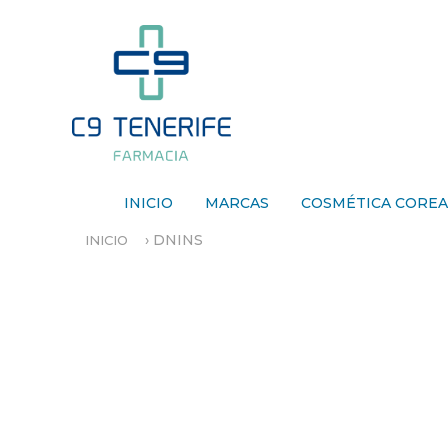
INICIO
MARCAS
COSMÉTICA CORE
›
DNINS
INICIO
S
E
E
N
C
U
E
N
T
R
A