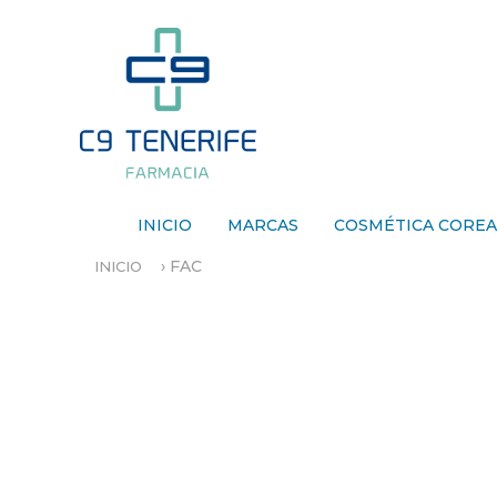
INICIO
MARCAS
COSMÉTICA CORE
›
FAC
INICIO
S
E
E
N
C
U
E
N
T
R
A