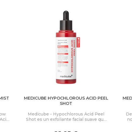
MIST
MEDICUBE HYPOCHLOROUS ACID PEEL
MED
SHOT
low
Medicube - Hypochlorous Acid Peel
De
Acid
Shot es un exfoliante facial suave que
no
ra
elimina eficazmente las células
PD
co y
muertas de la piel y limpia los poros,
Mas