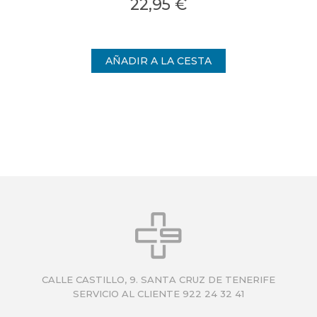
22,95 €
on
proporcionando una piel visiblemente
cal
nden
más uniforme.
int
CALLE CASTILLO, 9. SANTA CRUZ DE TENERIFE
SERVICIO AL CLIENTE 922 24 32 41