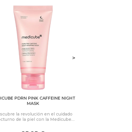
>
ICUBE PDRN PINK CAFFEINE NIGHT
D.ALBA VITA TON
MASK
scubre la revolución en el cuidado
Combina la eficacia
cturno de la piel con la Medicube
frescura de un tón
RN Pink Caffeine Night Wrapping
innovador transforma
k. Esta mascarilla nocturna de alta
una experiencia