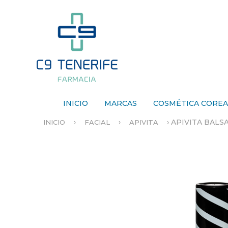
INICIO
MARCAS
COSMÉTICA CORE
›
›
›
APIVITA BALS
INICIO
FACIAL
APIVITA
S
E
E
N
C
U
E
N
T
R
A