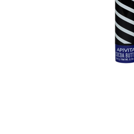
U
S
T
E
D
A
Q
U
Í