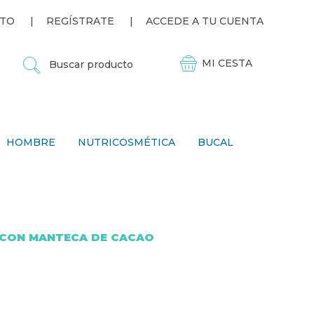
TO
REGÍSTRATE
ACCEDE A TU CUENTA
B
U
S
C
A
R
P
HOMBRE
NUTRICOSMÉTICA
BUCAL
R
O
D
U
C
T
O
 CON MANTECA DE CACAO