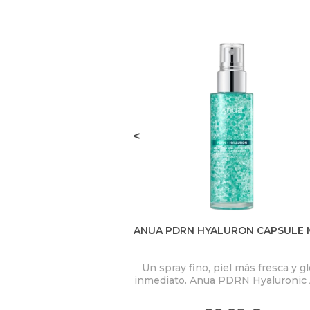
<
ANUA PDRN HYALURON CAPSULE 
Un spray fino, piel más fresca y g
inmediato. Anua PDRN Hyaluronic 
Hydrating Capsule Mist concent
PDRN 2.000 ppm, ácido hialuróni