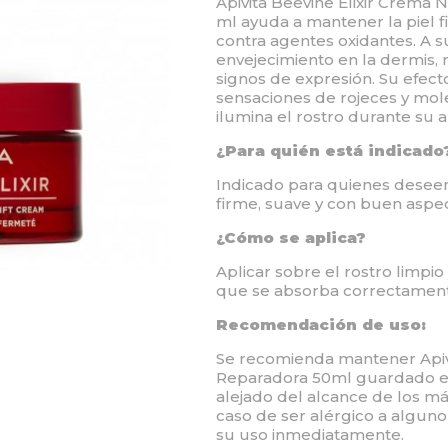
Apivita Beevine Elixir Crema N
ml ayuda a mantener la piel f
contra agentes oxidantes. A s
envejecimiento en la dermis, 
signos de expresión. Su efect
sensaciones de rojeces y mol
ilumina el rostro durante su a
¿Para quién está indicado
Indicado para quienes deseen
firme, suave y con buen aspec
¿Cómo se aplica?
Aplicar sobre el rostro limpi
que se absorba correctamente.
Recomendación de uso:
Se recomienda mantener Apiv
Reparadora 50ml guardado en
alejado del alcance de los m
caso de ser alérgico a algun
su uso inmediatamente.