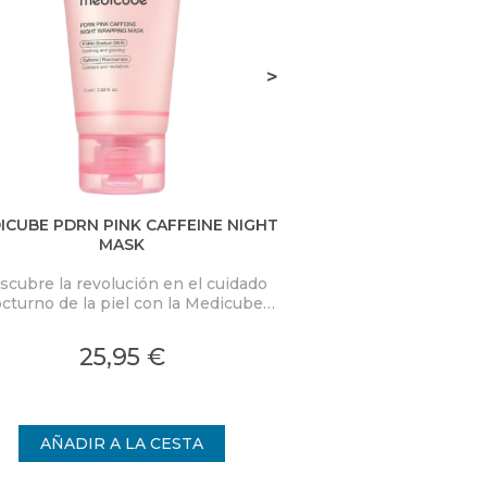
>
ICUBE PDRN PINK CAFFEINE NIGHT
D.ALBA VITA TON
MASK
scubre la revolución en el cuidado
Combina la eficacia
cturno de la piel con la Medicube
frescura de un tón
RN Pink Caffeine Night Wrapping
innovador transforma
k. Esta mascarilla nocturna de alta
una experiencia
25,95 €
24,
idad está diseñada para transformar
ofreciendo una 
la piel mientras duermes,
radi
proporcionando una hidratación
ensa y un rejuvenecimiento visible.