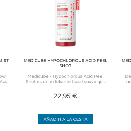
MIST
MEDICUBE HYPOCHLOROUS ACID PEEL
MED
SHOT
low
Medicube - Hypochlorous Acid Peel
De
Acid
Shot es un exfoliante facial suave que
no
ra
elimina eficazmente las células
PD
co y
muertas de la piel y limpia los poros,
Mas
22,95 €
on
proporcionando una piel visiblemente
cal
nden
más uniforme.
int