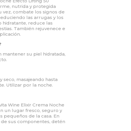
oche Efecto Lifting 50
irme, nutrida y protegida
u vez, combate los signos de
reduciendo las arrugas y los
o hidratante, reduce las
estias. También rejuvenece e
plicación.
?
 mantener su piel hidratada,
to.
o y seco, masajeando hasta
 Utilizar por la noche.
ita Wine Elixir Crema Noche
 un lugar fresco, seguro y
ás pequeños de la casa. En
o de sus componentes, detén