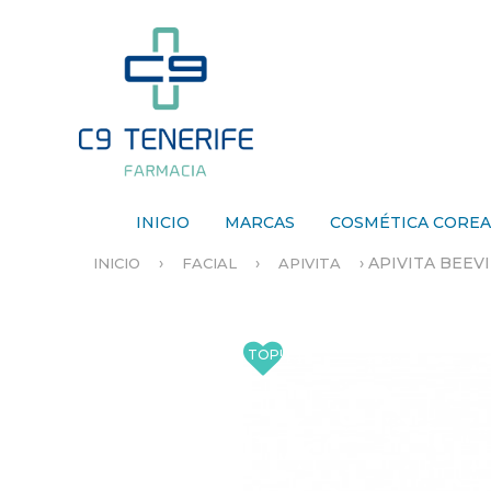
INICIO
MARCAS
COSMÉTICA CORE
›
›
›
APIVITA BEEVI
INICIO
FACIAL
APIVITA
S
E
E
N
C
U
E
N
T
R
A