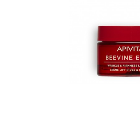
U
S
T
E
D
A
Q
U
Í