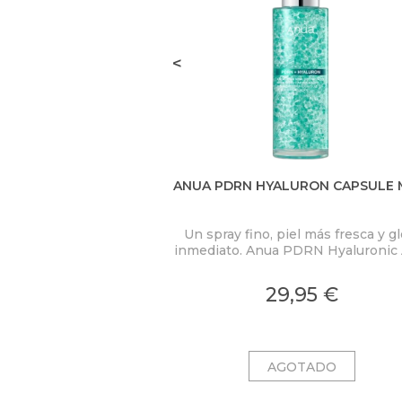
<
ANUA PDRN HYALURON CAPSULE 
Un spray fino, piel más fresca y g
inmediato. Anua PDRN Hyaluronic 
Hydrating Capsule Mist concent
PDRN 2.000 ppm, ácido hialuróni
29,95 €
colágeno en una bruma ligera c
microcápsulas ultrafinas que se fu
al contacto con la piel.