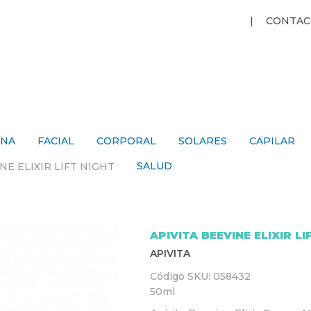
Jump to navigation
CONTAC
ANA
FACIAL
CORPORAL
SOLARES
CAPILAR
SALUD
NE ELIXIR LIFT NIGHT
APIVITA BEEVINE ELIXIR LI
APIVITA
Código SKU:
058432
50ml