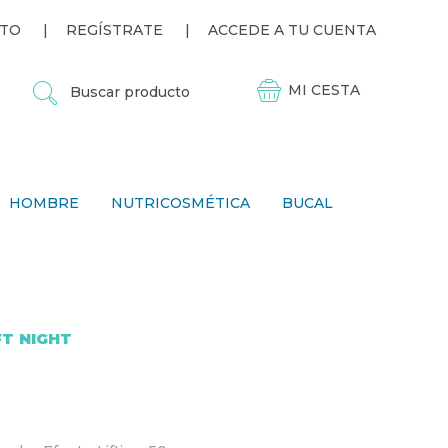
TO
REGÍSTRATE
ACCEDE A TU CUENTA
B
U
S
C
A
R
P
HOMBRE
NUTRICOSMÉTICA
BUCAL
R
O
D
U
C
T
O
FT NIGHT