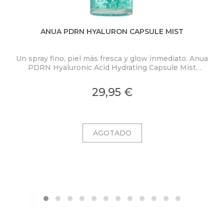
ANUA PDRN HYALURON CAPSULE MIST
Un spray fino, piel más fresca y glow inmediato. Anua
PDRN Hyaluronic Acid Hydrating Capsule Mist
ex
concentra PDRN 2.000 ppm, ácido hialurónico y
colágeno en una bruma ligera con microcápsulas
pro
29,95 €
ultrafinas que se funden al contacto con la piel.