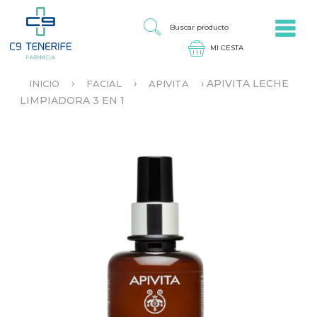
Jump to navigation
B
U
S
C
A
›
›
›
APIVITA LECHE
INICIO
FACIAL
APIVITA
R
S
LIMPIADORA 3 EN 1
P
E
R
E
O
N
D
C
U
U
C
E
T
N
O
T
R
A
U
S
T
E
D
A