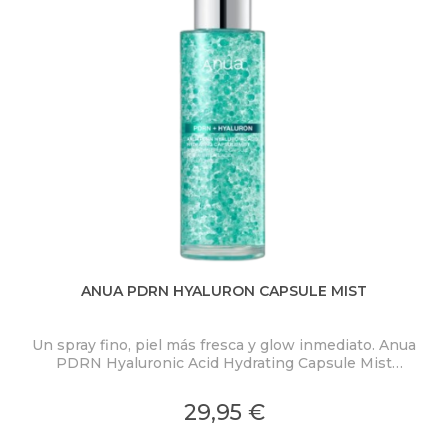
ANUA PDRN HYALURON CAPSULE MIST
Un spray fino, piel más fresca y glow inmediato. Anua
PDRN Hyaluronic Acid Hydrating Capsule Mist
ex
concentra PDRN 2.000 ppm, ácido hialurónico y
colágeno en una bruma ligera con microcápsulas
pro
29,95 €
ultrafinas que se funden al contacto con la piel.