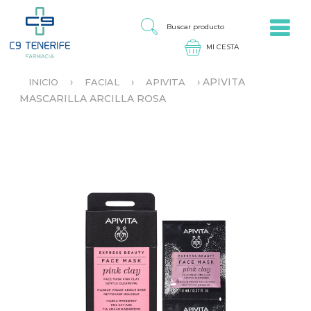
Jump to navigation
B
U
S
C
A
›
›
›
APIVITA
INICIO
FACIAL
APIVITA
R
S
MASCARILLA ARCILLA ROSA
P
E
R
E
O
N
D
C
U
U
C
E
T
N
O
T
R
A
U
S
T
E
D
A