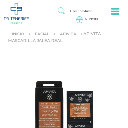
Jump to navigation
B
U
S
C
A
›
›
›
APIVITA
INICIO
FACIAL
APIVITA
R
S
MASCARILLA JALEA REAL
P
E
R
E
O
N
D
C
U
U
C
E
T
N
O
T
R
A
U
S
T
E
D
A