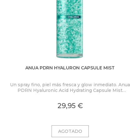
ANUA PDRN HYALURON CAPSULE MIST
Un spray fino, piel más fresca y glow inmediato. Anua
PDRN Hyaluronic Acid Hydrating Capsule Mist
ex
concentra PDRN 2.000 ppm, ácido hialurónico y
colágeno en una bruma ligera con microcápsulas
pro
29,95 €
ultrafinas que se funden al contacto con la piel.