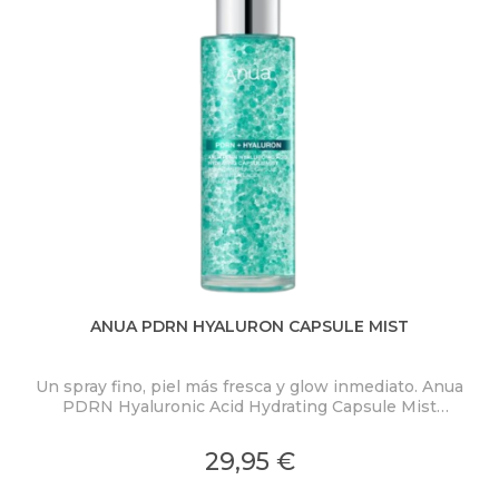
ANUA PDRN HYALURON CAPSULE MIST
Un spray fino, piel más fresca y glow inmediato. Anua
PDRN Hyaluronic Acid Hydrating Capsule Mist
ex
concentra PDRN 2.000 ppm, ácido hialurónico y
colágeno en una bruma ligera con microcápsulas
pro
29,95 €
ultrafinas que se funden al contacto con la piel.