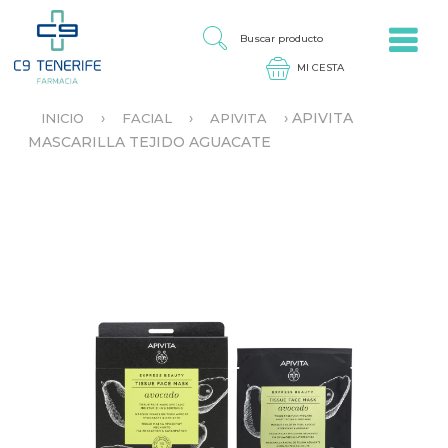
Jump to navigation
B
U
S
C
A
›
›
›
APIVITA
INICIO
FACIAL
APIVITA
R
S
MASCARILLA TEJIDO AGUACATE
P
E
R
E
O
N
D
C
U
U
C
E
T
N
O
T
R
A
U
S
T
E
D
A