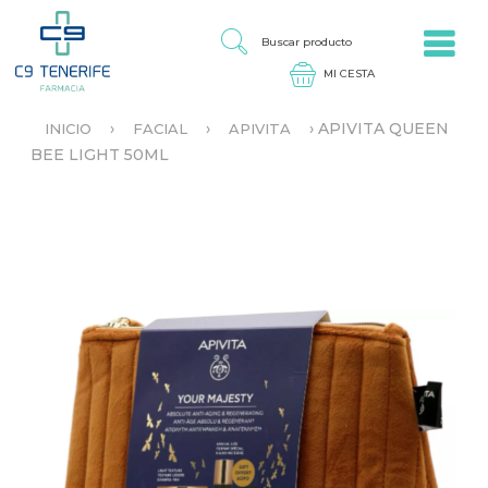
Jump to navigation
B
U
S
C
A
›
›
›
APIVITA QUEEN
INICIO
FACIAL
APIVITA
R
S
BEE LIGHT 50ML
P
E
R
E
O
N
D
C
U
U
C
E
T
N
O
T
R
A
U
S
T
E
D
A