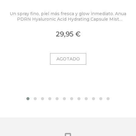
Un spray fino, piel más fresca y glow inmediato. Anua
PDRN Hyaluronic Acid Hydrating Capsule Mist
ex
concentra PDRN 2.000 ppm, ácido hialurónico y
colágeno en una bruma ligera con microcápsulas
pro
29,95 €
ultrafinas que se funden al contacto con la piel.