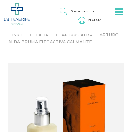
Jump to navigation
B
U
S
C
A
›
›
›
ARTURO
INICIO
FACIAL
ARTURO ALBA
R
S
ALBA BRUMA FITOACTIVA CALMANTE
P
E
R
E
O
N
D
C
U
U
C
E
T
N
O
T
R
A
U
S
T
E
D
A