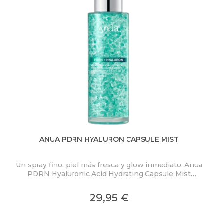
ANUA PDRN HYALURON CAPSULE MIST
Un spray fino, piel más fresca y glow inmediato. Anua
PDRN Hyaluronic Acid Hydrating Capsule Mist
ex
concentra PDRN 2.000 ppm, ácido hialurónico y
colágeno en una bruma ligera con microcápsulas
pro
29,95 €
ultrafinas que se funden al contacto con la piel.