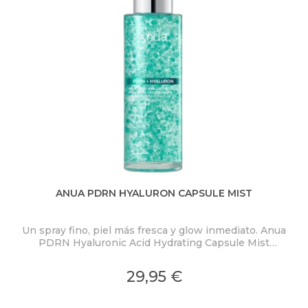
ANUA PDRN HYALURON CAPSULE MIST
Un spray fino, piel más fresca y glow inmediato. Anua
PDRN Hyaluronic Acid Hydrating Capsule Mist
ex
concentra PDRN 2.000 ppm, ácido hialurónico y
colágeno en una bruma ligera con microcápsulas
pro
29,95 €
ultrafinas que se funden al contacto con la piel.