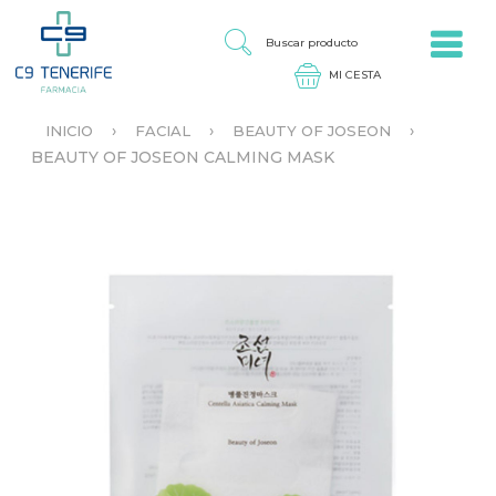
Jump to navigation
B
U
S
C
A
›
›
›
INICIO
FACIAL
BEAUTY OF JOSEON
R
S
BEAUTY OF JOSEON CALMING MASK
P
E
R
E
O
N
D
C
U
U
C
E
T
N
O
T
R
A
U
S
T
E
D
A