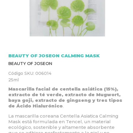
Q
U
Í
BEAUTY OF JOSEON CALMING MASK
BEAUTY OF JOSEON
Código SKU:
006014
25ml
Mascarilla facial de centella asiática (15%),
extracto de té verde, extracto de Mugwort,
baya goji, extracto de gingseng y tres tipos
de Ácido Hialurónico
.
La mascarilla coreana Centella Asiatica Calming
Mask está formulada en Tencel, un material
ecológico, sostenible y altamente absorbente
que se adhiere perfectamente a la piel y no