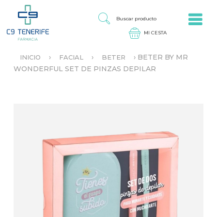
Jump to navigation
B
U
S
C
A
›
›
›
BETER BY MR
INICIO
FACIAL
BETER
R
S
WONDERFUL SET DE PINZAS DEPILAR
P
E
R
E
O
N
D
C
U
U
C
E
T
N
O
T
R
A
U
S
T
E
D
A