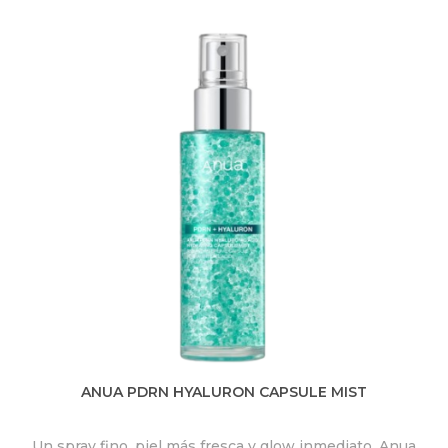
ANUA PDRN HYALURON CAPSULE MIST
Un spray fino, piel más fresca y glow inmediato. Anua