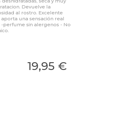
s deshidratadas, seca y muy
ratacion. Devuelve la
nosidad al rostro. Excelente
a aporta una sensación real
l: -perfume sin alergenos - No
ico.
19,95 €