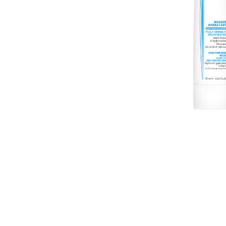
U
S
T
E
D
A
Q
U
Í