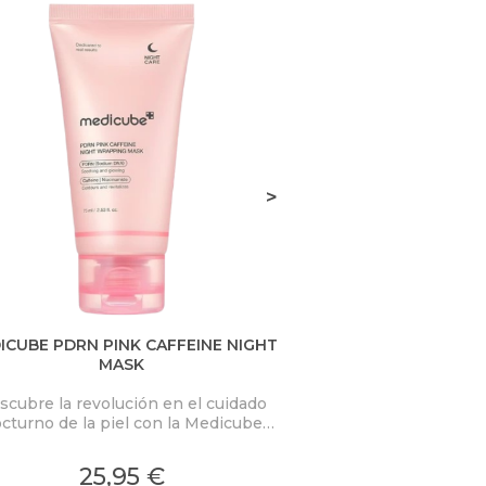
>
ICUBE PDRN PINK CAFFEINE NIGHT
D.ALBA VITA TON
MASK
scubre la revolución en el cuidado
Combina la eficacia
cturno de la piel con la Medicube
frescura de un tón
RN Pink Caffeine Night Wrapping
innovador transforma
k. Esta mascarilla nocturna de alta
una experiencia
25,95 €
24,
idad está diseñada para transformar
ofreciendo una 