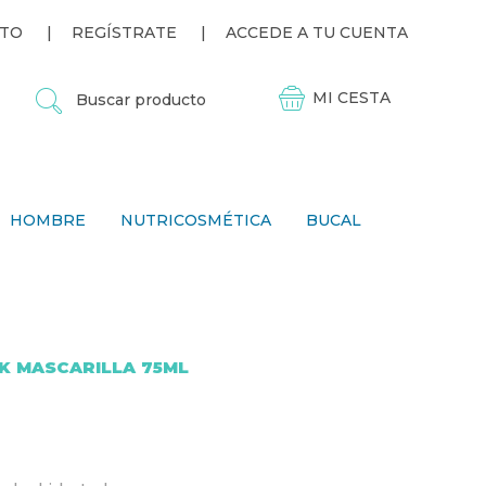
TO
REGÍSTRATE
ACCEDE A TU CUENTA
B
U
S
C
A
R
P
HOMBRE
NUTRICOSMÉTICA
BUCAL
R
O
D
U
C
T
O
K MASCARILLA 75ML