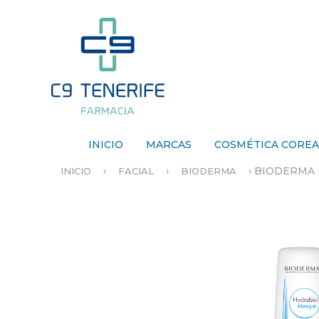
INICIO
MARCAS
COSMÉTICA CORE
›
›
›
BIODERMA 
INICIO
FACIAL
BIODERMA
S
E
E
N
C
U
E
N
T
R
A