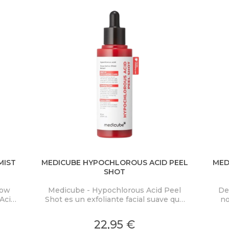
MIST
MEDICUBE HYPOCHLOROUS ACID PEEL
MED
SHOT
low
Medicube - Hypochlorous Acid Peel
De
Acid
Shot es un exfoliante facial suave que
no
ra
elimina eficazmente las células
PD
co y
muertas de la piel y limpia los poros,
Mas
22,95 €
on
proporcionando una piel visiblemente
cal