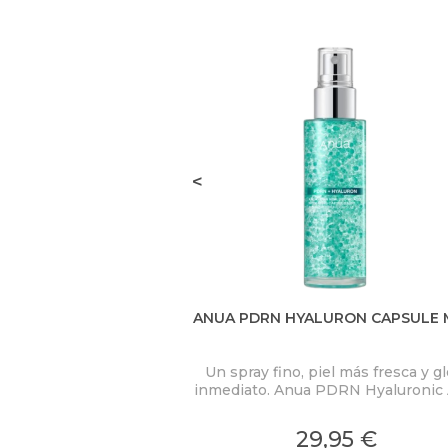
<
ANUA PDRN HYALURON CAPSULE 
Un spray fino, piel más fresca y g
inmediato. Anua PDRN Hyaluronic 
Hydrating Capsule Mist concent
PDRN 2.000 ppm, ácido hialuróni
29,95 €
colágeno en una bruma ligera c