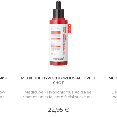
MIST
MEDICUBE HYPOCHLOROUS ACID PEEL
MED
SHOT
low
Medicube - Hypochlorous Acid Peel
De
Acid
Shot es un exfoliante facial suave que
no
ra
elimina eficazmente las células
PD
co y
muertas de la piel y limpia los poros,
Mas
22,95 €
on
proporcionando una piel visiblemente
cal
nden
más uniforme.