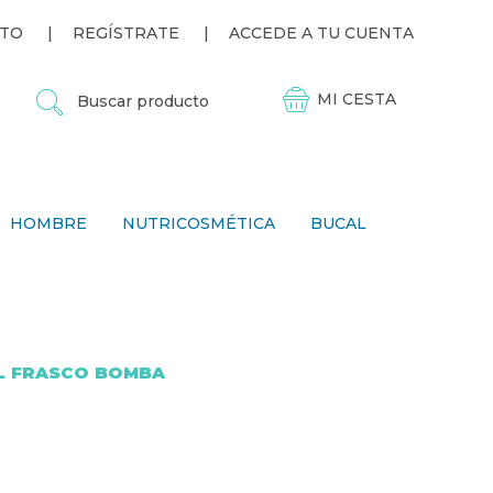
TO
REGÍSTRATE
ACCEDE A TU CUENTA
B
U
S
C
A
R
P
HOMBRE
NUTRICOSMÉTICA
BUCAL
R
O
D
U
C
T
O
ML FRASCO BOMBA