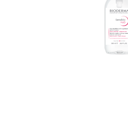
U
S
T
E
D
A
Q
U
Í