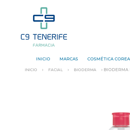
INICIO
MARCAS
COSMÉTICA CORE
›
›
›
BIODERMA 
INICIO
FACIAL
BIODERMA
S
E
E
N
C
U
E
N
T
R
A