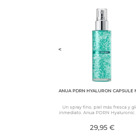
<
ANUA PDRN HYALURON CAPSULE 
Un spray fino, piel más fresca y g
inmediato. Anua PDRN Hyaluronic 
Hydrating Capsule Mist concent
PDRN 2.000 ppm, ácido hialuróni
29,95 €
colágeno en una bruma ligera c
microcápsulas ultrafinas que se fu