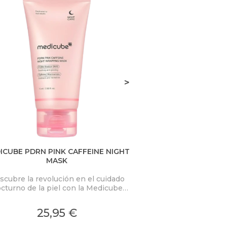
>
ICUBE PDRN PINK CAFFEINE NIGHT
D.ALBA VITA TON
MASK
scubre la revolución en el cuidado
Combina la eficacia
cturno de la piel con la Medicube
frescura de un tón
RN Pink Caffeine Night Wrapping
innovador transforma
k. Esta mascarilla nocturna de alta
una experiencia
25,95 €
24,
idad está diseñada para transformar
ofreciendo una 
la piel mientras duermes,
radi