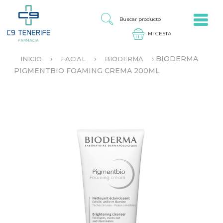
Jump to navigation
B
U
S
C
A
›
›
›
BIODERMA
INICIO
FACIAL
BIODERMA
R
S
PIGMENTBIO FOAMING CREMA 200ML
P
E
R
E
O
N
D
C
U
U
C
E
T
N
O
T
R
A
U
S
T
E
D
A