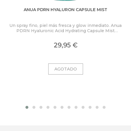
ANUA PDRN HYALURON CAPSULE MIST
Un spray fino, piel más fresca y glow inmediato. Anua
PDRN Hyaluronic Acid Hydrating Capsule Mist
ex
concentra PDRN 2.000 ppm, ácido hialurónico y
colágeno en una bruma ligera con microcápsulas
pro
29,95 €
ultrafinas que se funden al contacto con la piel.