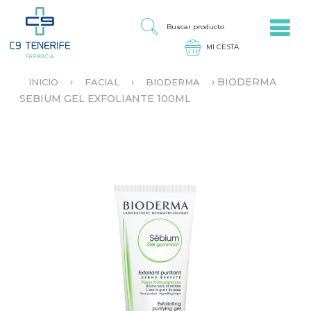
Jump to navigation
B
U
S
C
A
›
›
›
BIODERMA
INICIO
FACIAL
BIODERMA
R
S
SEBIUM GEL EXFOLIANTE 100ML
P
E
R
E
O
N
D
C
U
U
C
E
T
N
O
T
R
A
U
S
T
E
D
A