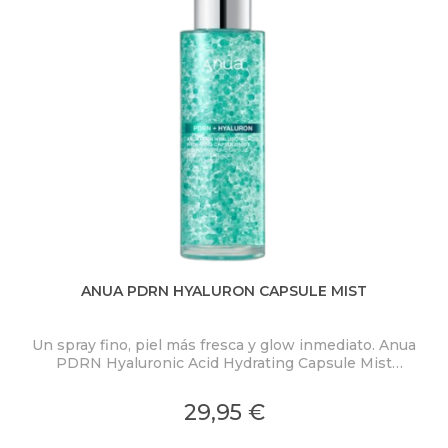
ANUA PDRN HYALURON CAPSULE MIST
Un spray fino, piel más fresca y glow inmediato. Anua
PDRN Hyaluronic Acid Hydrating Capsule Mist
ex
concentra PDRN 2.000 ppm, ácido hialurónico y
colágeno en una bruma ligera con microcápsulas
pro
29,95 €
ultrafinas que se funden al contacto con la piel.