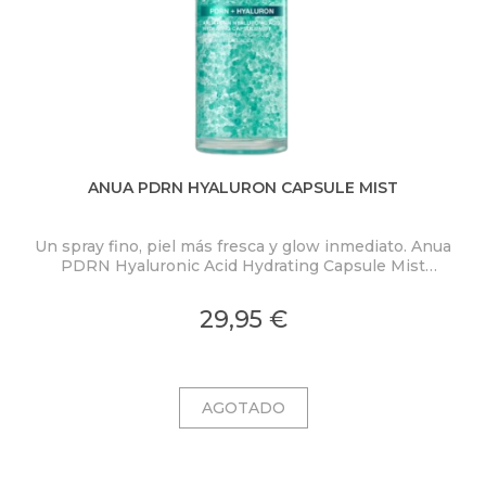
ANUA PDRN HYALURON CAPSULE MIST
Un spray fino, piel más fresca y glow inmediato. Anua
PDRN Hyaluronic Acid Hydrating Capsule Mist
ex
concentra PDRN 2.000 ppm, ácido hialurónico y
colágeno en una bruma ligera con microcápsulas
pro
29,95 €
ultrafinas que se funden al contacto con la piel.