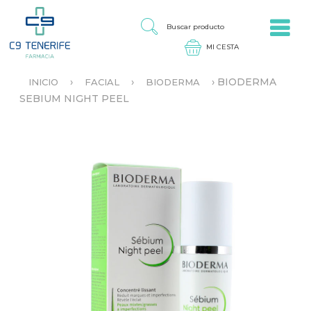
Jump to navigation
B
U
S
C
A
›
›
›
BIODERMA
INICIO
FACIAL
BIODERMA
R
S
SEBIUM NIGHT PEEL
P
E
R
E
O
N
D
C
U
U
C
E
T
N
O
T
R
A
U
S
T
E
D
A