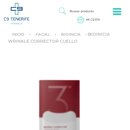
Jump to navigation
B
U
S
C
A
›
›
›
BIOINICIA
INICIO
FACIAL
BIOINICIA
R
S
WRINKLE CORRECTOR CUELLO
P
E
R
E
O
N
D
C
U
U
C
E
T
N
O
T
R
A
U
S
T
E
D
A