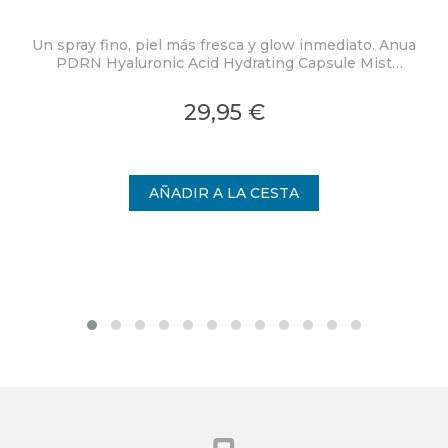
Un spray fino, piel más fresca y glow inmediato. Anua
PDRN Hyaluronic Acid Hydrating Capsule Mist
ex
concentra PDRN 2.000 ppm, ácido hialurónico y
colágeno en una bruma ligera con microcápsulas
pro
29,95 €
ultrafinas que se funden al contacto con la piel.